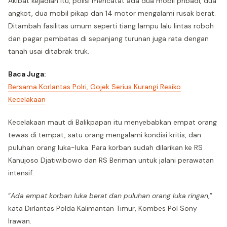
Akibat kejadian itu, polisi mencatat ada dua mobil pribadi, dua
angkot, dua mobil pikap dan 14 motor mengalami rusak berat.
Ditambah fasilitas umum seperti tiang lampu lalu lintas roboh
dan pagar pembatas di sepanjang turunan juga rata dengan
tanah usai ditabrak truk.
Baca Juga:
Bersama Korlantas Polri, Gojek Serius Kurangi Resiko
Kecelakaan
Kecelakaan maut di Balikpapan itu menyebabkan empat orang
tewas di tempat, satu orang mengalami kondisi kritis, dan
puluhan orang luka-luka. Para korban sudah dilarikan ke RS
Kanujoso Djatiwibowo dan RS Beriman untuk jalani perawatan
intensif.
“
Ada empat korban luka berat dan puluhan orang luka ringan
,”
kata Dirlantas Polda Kalimantan Timur, Kombes Pol Sony
Irawan.