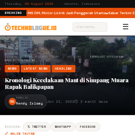
Thursday,
06 August 2026
· Jakarta, Indonesia
Dual Mode di M6 DM, Motor Listrik Jadi Penggerak Utama
Kabar Terkini Sas
BREAKING
☰
⌕
BERANDA
/
NEWS
/
LATEST NEWS
/
HEADLINE
/
KRONOLOGI KECELAKAAN
MAUT DI SIMPANG MU…
NEWS
LATEST NEWS
HEADLINE
Kronologi Kecelakaan Maut di Simpang Muara
Rapak Balikpapan
PENULIS
RE
Jan 21, 2022
⏱ 2 menit baca
Rendy Islamy
BAGIKAN:
𝕏 TWITTER
WHATSAPP
FACEBOOK
🔗 SALIN TAUTAN