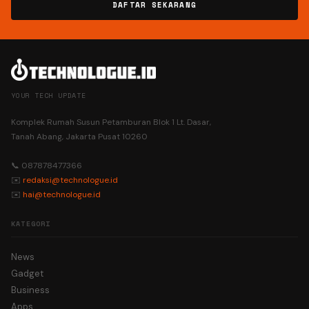
DAFTAR SEKARANG
YOUR TECH UPDATE
Komplek Rumah Susun Petamburan Blok 1 Lt. Dasar,
Tanah Abang, Jakarta Pusat 10260
📞 087878477366
✉️
redaksi@technologue.id
✉️
hai@technologue.id
KATEGORI
News
Gadget
Business
Apps