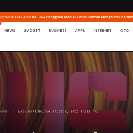
di HUT APJII ke-30
Pengguna macOS Lebih Rentan Mengalami Insiden Keam
NEWS
GADGET
BUSINESS
APPS
INTERNET
OTO
/
APPS
/
LAIN DARI MOJANG STUDIOS, EPIC GAMES TA…