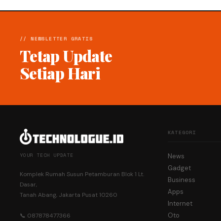
// NEWSLETTER GRATIS
Tetap Update
Setiap Hari
KATEGORI
YOUR TECH UPDATE
News
Gadget
Komplek Rumah Susun Petamburan Blok 1 Lt.
Business
Dasar,
Apps
Tanah Abang, Jakarta Pusat 10260
Internet
Oto
📞 087878477366