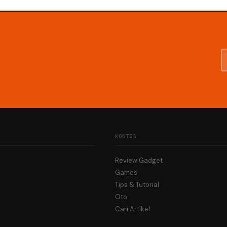
KONTEN
Review Gadget
Games
Tips & Tutorial
Oto
Cari Artikel