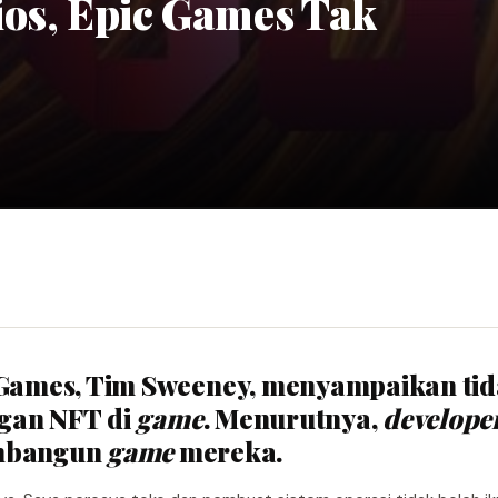
ios, Epic Games Tak
c Games, Tim Sweeney, menyampaikan ti
ngan NFT di
game
. Menurutnya,
develope
mbangun
game
mereka.