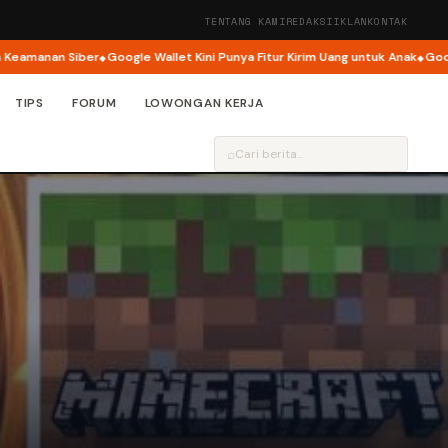
TENTANG KAMI
REDAKSI
IKLAN
KONTAK
anan Siber
Google Wallet Kini Punya Fitur Kirim Uang untuk Anak
Google Bu
TIPS
FORUM
LOWONGAN KERJA
⌕