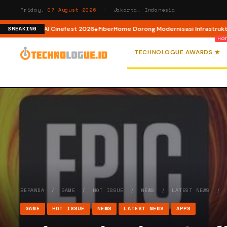
Friday,
07 August 2026
· Jakarta, Indonesia
I lewat AI Cinefest 2026
FiberHome Dorong Modernisasi Infrastruktur ISP 
BREAKING
TECHNOLOGUE AWARDS ★
BERANDA
/
GAME
/
HOT ISSUE
/
NEWS
/
LATEST NEWS
GAME
HOT ISSUE
NEWS
LATEST NEWS
APPS