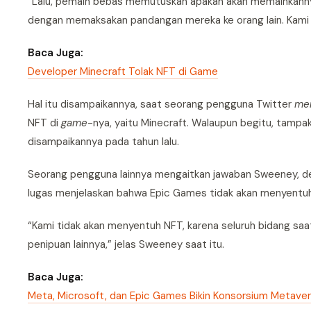
“Lalu, pemain bebas memutuskan apakah akan memainkannya
dengan memaksakan pandangan mereka ke orang lain. Kami p
Baca Juga:
Developer Minecraft Tolak NFT di Game
Hal itu disampaikannya, saat seorang pengguna Twitter
me
NFT di
game
-nya, yaitu Minecraft. Walaupun begitu, tamp
disampaikannya pada tahun lalu.
Seorang pengguna lainnya mengaitkan jawaban Sweeney, den
lugas menjelaskan bahwa Epic Games tidak akan menyentu
“Kami tidak akan menyentuh NFT, karena seluruh bidang saat 
penipuan lainnya,” jelas Sweeney saat itu.
Baca Juga:
Meta, Microsoft, dan Epic Games Bikin Konsorsium Metave