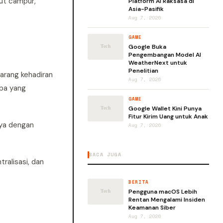
ut campur,
Platform AI Raksasa di
Asia-Pasifik
Aug 7, 2026
GAME
Google Buka
Pengembangan Model AI
WeatherNext untuk
Penelitian
larang kehadiran
Aug 7, 2026
apa yang
GAME
Google Wallet Kini Punya
Fitur Kirim Uang untuk Anak
nya dengan
Aug 7, 2026
BACA JUGA
ralisasi, dan
BERITA
Pengguna macOS Lebih
Rentan Mengalami Insiden
Keamanan Siber
Aug 7, 2026