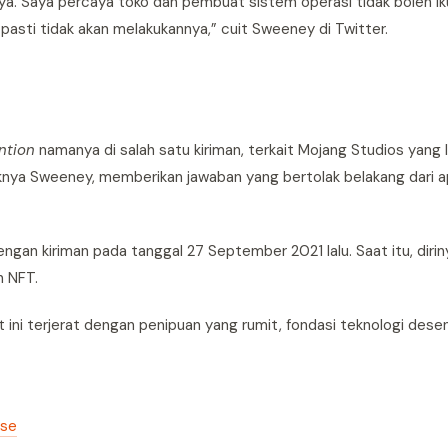
. Saya percaya toko dan pembuat sistem operasi tidak boleh ik
asti tidak akan melakukannya,” cuit Sweeney di Twitter.
ntion
namanya di salah satu kiriman, terkait Mojang Studios yang 
aknya Sweeney, memberikan jawaban yang bertolak belakang dari 
gan kiriman pada tanggal 27 September 2021 lalu. Saat itu, diri
h NFT.
ini terjerat dengan penipuan yang rumit, fondasi teknologi desent
rse