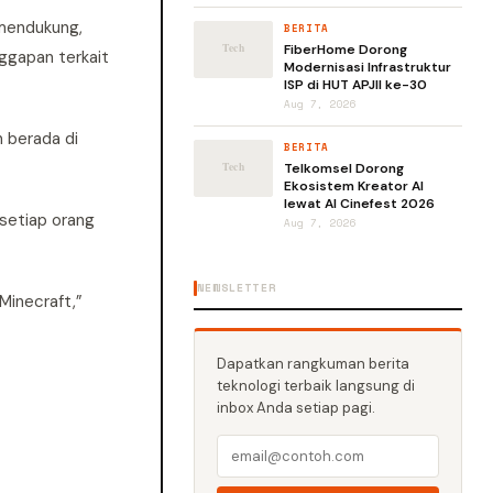
 mendukung,
BERITA
FiberHome Dorong
ggapan terkait
Modernisasi Infrastruktur
ISP di HUT APJII ke-30
Aug 7, 2026
n berada di
BERITA
Telkomsel Dorong
Ekosistem Kreator AI
lewat AI Cinefest 2026
setiap orang
Aug 7, 2026
NEWSLETTER
inecraft,”
Dapatkan rangkuman berita
teknologi terbaik langsung di
inbox Anda setiap pagi.