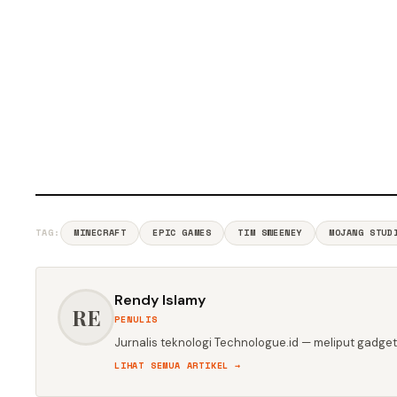
TAG:
MINECRAFT
EPIC GAMES
TIM SWEENEY
MOJANG STUD
Rendy Islamy
RE
PENULIS
Jurnalis teknologi Technologue.id — meliput gadget,
LIHAT SEMUA ARTIKEL →