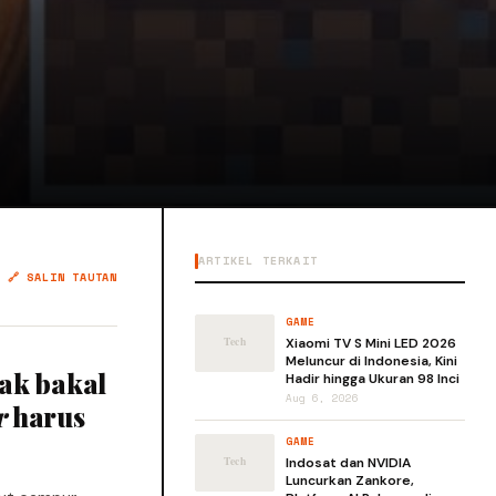
ARTIKEL TERKAIT
🔗 SALIN TAUTAN
GAME
Xiaomi TV S Mini LED 2026
Meluncur di Indonesia, Kini
dak bakal
Hadir hingga Ukuran 98 Inci
Aug 6, 2026
r
harus
GAME
Indosat dan NVIDIA
Luncurkan Zankore,