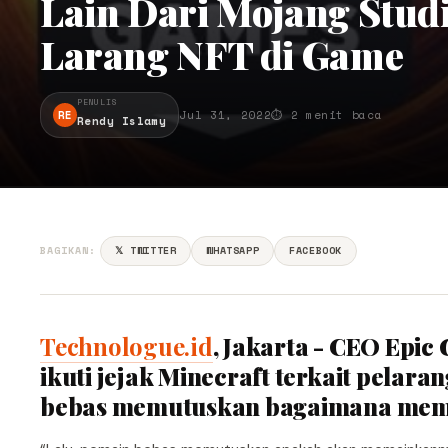
Lain Dari Mojang Stud
Larang NFT di Game
PENULIS
RE
Jul 31, 2022
⏱ 2 menit baca
Rendy Islamy
BAGIKAN:
𝕏 TWITTER
WHATSAPP
FACEBOOK
Technologue.id
, Jakarta - CEO Epi
ikuti jejak Minecraft terkait pelara
bebas memutuskan bagaimana me