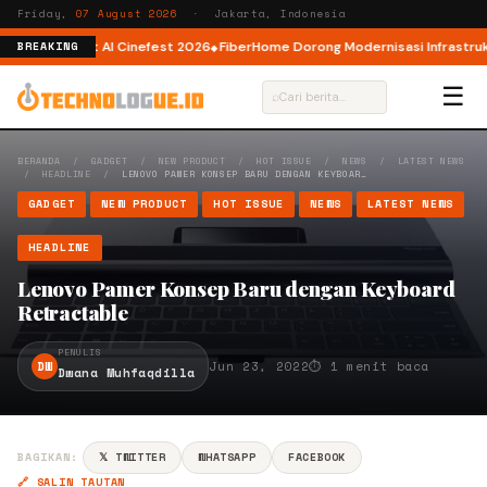
Friday,
07 August 2026
· Jakarta, Indonesia
tor AI lewat AI Cinefest 2026
FiberHome Dorong Modernisasi Infrastruktur
BREAKING
☰
⌕
BERANDA
/
GADGET
/
NEW PRODUCT
/
HOT ISSUE
/
NEWS
/
LATEST NEWS
/
HEADLINE
/
LENOVO PAMER KONSEP BARU DENGAN KEYBOAR…
GADGET
NEW PRODUCT
HOT ISSUE
NEWS
LATEST NEWS
HEADLINE
Lenovo Pamer Konsep Baru dengan Keyboard
Retractable
PENULIS
DW
Jun 23, 2022
⏱ 1 menit baca
Dwana Muhfaqdilla
BAGIKAN:
𝕏 TWITTER
WHATSAPP
FACEBOOK
🔗 SALIN TAUTAN