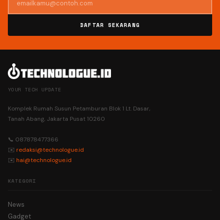
DAFTAR SEKARANG
YOUR TECH UPDATE
Komplek Rumah Susun Petamburan Blok 1 Lt. Dasar,
Tanah Abang, Jakarta Pusat 10260
📞 087878477366
✉️
redaksi@technologue.id
✉️
hai@technologue.id
KATEGORI
News
Gadget