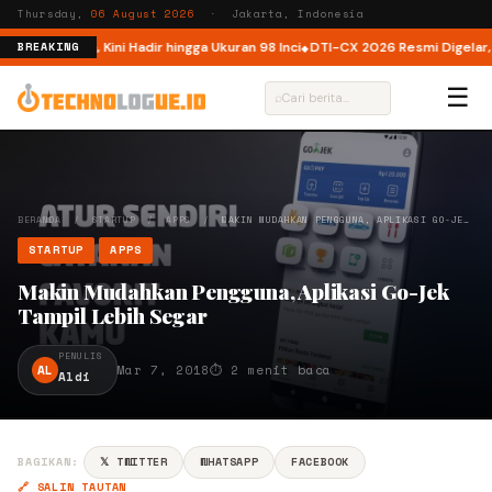
Thursday,
06 August 2026
· Jakarta, Indonesia
 Indonesia, Kini Hadir hingga Ukuran 98 Inci
DTI-CX 2026 Resmi Digelar, Per
BREAKING
☰
⌕
BERANDA
/
STARTUP
/
APPS
/
MAKIN MUDAHKAN PENGGUNA, APLIKASI GO-JE…
STARTUP
APPS
Makin Mudahkan Pengguna, Aplikasi Go-Jek
Tampil Lebih Segar
PENULIS
AL
Mar 7, 2018
⏱ 2 menit baca
Aldi
BAGIKAN:
𝕏 TWITTER
WHATSAPP
FACEBOOK
🔗 SALIN TAUTAN