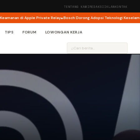
TENTANG KAMI
REDAKSI
IKLAN
KONTAK
anan di Apple Private Relay
Bosch Dorong Adopsi Teknologi Keselamatan 
TIPS
FORUM
LOWONGAN KERJA
⌕