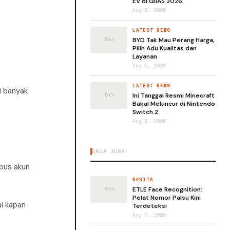
EV di GIIAS 2026
Aug 5, 2026
LATEST NEWS
BYD Tak Mau Perang Harga,
Pilih Adu Kualitas dan
Layanan
Aug 5, 2026
LATEST NEWS
i banyak
Ini Tanggal Resmi Minecraft
Bakal Meluncur di Nintendo
Switch 2
Aug 6, 2026
BACA JUGA
pus akun
BERITA
ETLE Face Recognition:
Pelat Nomor Palsu Kini
i kapan
Terdeteksi
Aug 6, 2026