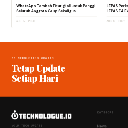
WhatsApp Tambah Fitur @all untuk Panggil
LEPAS Perke
Seluruh Anggota Grup Sekaligus
LEPAS E4 E
AUG 5, 2026
AUG 5, 2026
// NEWSLETTER GRATIS
Tetap Update
Setiap Hari
KATEGORI
YOUR TECH UPDATE
News