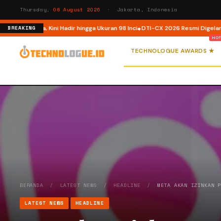
Thursday,
06 August 2026
· Jakarta, Indonesia
Indonesia, Kini Hadir hingga Ukuran 98 Inci
DTI-CX 2026 Resmi Digelar, Perk
BREAKING
TECHNOLOGUE AWARDS ★
BERANDA
/
LATEST NEWS
/
HEADLINE
/
META AKAN IZINKAN 
LATEST NEWS
HEADLINE