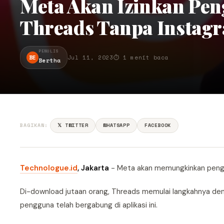
Meta Akan Izinkan Pe
Threads Tanpa Instag
PENULIS
BE
Jul 11, 2023
⏱ 1 menit baca
Bertha
BAGIKAN:
𝕏 TWITTER
WHATSAPP
FACEBOOK
Technologue.id
, Jakarta
- Meta akan memungkinkan peng
Di-download jutaan orang, Threads memulai langkahnya denga
pengguna telah bergabung di aplikasi ini.