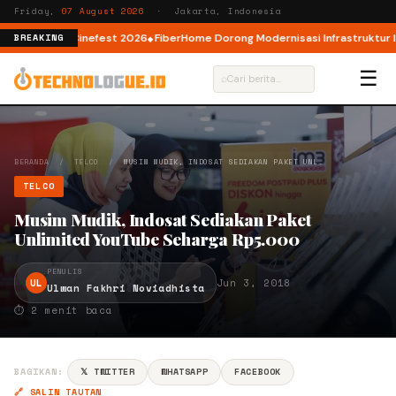
Friday,
07 August 2026
· Jakarta, Indonesia
I lewat AI Cinefest 2026
FiberHome Dorong Modernisasi Infrastruktur ISP 
BREAKING
☰
⌕
BERANDA
/
TELCO
/
MUSIM MUDIK, INDOSAT SEDIAKAN PAKET UNL…
TELCO
Musim Mudik, Indosat Sediakan Paket
Unlimited YouTube Seharga Rp5.000
PENULIS
UL
Jun 3, 2018
Ulwan Fakhri Noviadhista
⏱ 2 menit baca
BAGIKAN:
𝕏 TWITTER
WHATSAPP
FACEBOOK
🔗 SALIN TAUTAN