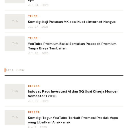
Rp8
Jul 24, 2026
TELCO
Komdigi Kaji Putusan MK soal Kuota Internet Hangus
Jul 27, 2026
TELCO
YouTube Premium Bakal Sertakan Peacock Premium
Tanpa Biaya Tambahan
Jul 28, 2026
BACA JUGA
BERITA
Indosat Pacu Investasi AI dan 5G Usai Kinerja Moncer
Semester I 2026
Jul 29, 2026
BERITA
Komdigi Tegur YouTube Terkait Promosi Produk Vape
yang Libatkan Anak-anak
Aug 3, 2026