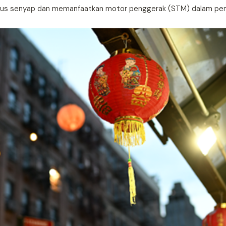
okus senyap dan memanfaatkan motor penggerak (STM) dalam pen