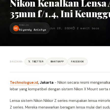
Nikon Kenalkan Lensa 
35mm f/1.4, Ini Keung
PENULIS
RI
Jun 28, 2024
⏱ 2 menit baca
Riyandy Aristyo
BAGIKAN:
𝕏 TWITTER
WHATSAPP
FACEBOOK
Technologue.id
, Jakarta
- Nikon secara resmi mengenalkan
lebar yang kompatibel dengan sistem Nikon X Mount serta 
Lensa sistem Nikon Nikkor Z series merupakan lensa mirror
Z series. Mereka menawarkan beragam lensa mulai dari sudu