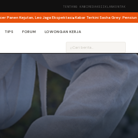
TENTANG KAMI
REDAKSI
IKLAN
KONTAK
, Leo Jaga Ekspektasi
Kabar Terkini Sasha Grey: Pensiun dari Film Dewas
TIPS
FORUM
LOWONGAN KERJA
⌕