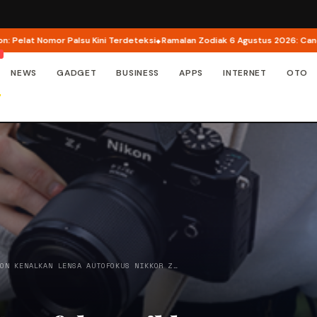
lsu Kini Terdeteksi
Ramalan Zodiak 6 Agustus 2026: Cancer Panen Kejutan
NEWS
GADGET
BUSINESS
APPS
INTERNET
OTO
KON KENALKAN LENSA AUTOFOKUS NIKKOR Z…