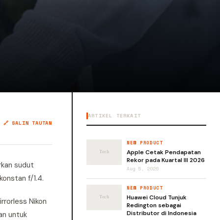
ARTIKEL TERKAIT
🔗 SALIN TAUTAN
NEW PRODUCT
Apple Cetak Pendapatan
Rekor pada Kuartal III 2026
rkan sudut
Aug 5, 2026
onstan f/1.4.
NEW PRODUCT
Huawei Cloud Tunjuk
rrorless Nikon
Redington sebagai
Distributor di Indonesia
an untuk