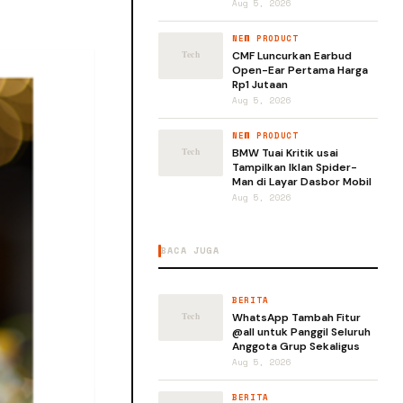
Aug 5, 2026
NEW PRODUCT
CMF Luncurkan Earbud
Open-Ear Pertama Harga
Rp1 Jutaan
Aug 5, 2026
NEW PRODUCT
BMW Tuai Kritik usai
Tampilkan Iklan Spider-
Man di Layar Dasbor Mobil
Aug 5, 2026
BACA JUGA
BERITA
WhatsApp Tambah Fitur
@all untuk Panggil Seluruh
Anggota Grup Sekaligus
Aug 5, 2026
BERITA