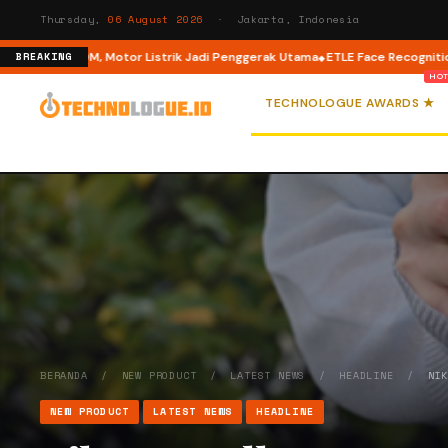
Thursday,
06 August 2026
· Jakarta, Indonesia
 Motor Listrik Jadi Penggerak Utama
ETLE Face Recognition: Pelat Nomor Pa
BREAKING
TECHNOLOGUE AWARDS ★
BERANDA
/
NEW PRODUCT
/
LATEST NEWS
/
HEADLINE
/
NI
NEW PRODUCT
LATEST NEWS
HEADLINE