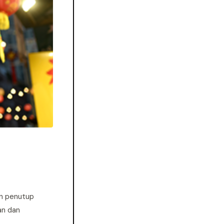
an penutup
an dan