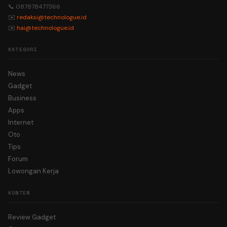
📞 087878477366
✉️
redaksi@technologue.id
✉️
hai@technologue.id
KATEGORI
News
Gadget
Business
Apps
Internet
Oto
Tips
Forum
Lowongan Kerja
KONTEN
Review Gadget