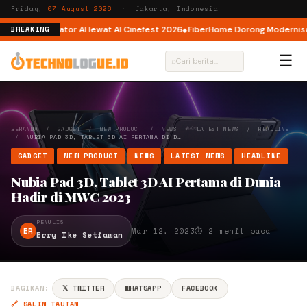
Friday,
07 August 2026
· Jakarta, Indonesia
sistem Kreator AI lewat AI Cinefest 2026
FiberHome Dorong Modernisasi In
BREAKING
☰
⌕
BERANDA
/
GADGET
/
NEW PRODUCT
/
NEWS
/
LATEST NEWS
/
HEADLINE
/
NUBIA PAD 3D, TABLET 3D AI PERTAMA DI D…
GADGET
NEW PRODUCT
NEWS
LATEST NEWS
HEADLINE
Nubia Pad 3D, Tablet 3D AI Pertama di Dunia
Hadir di MWC 2023
PENULIS
ER
Mar 12, 2023
⏱ 2 menit baca
Erry Ike Setiawan
BAGIKAN:
𝕏 TWITTER
WHATSAPP
FACEBOOK
🔗 SALIN TAUTAN