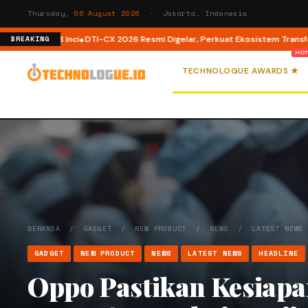
Thursday,
06 August 2026
· Jakarta, Indonesia
 98 Inci
DTI-CX 2026 Resmi Digelar, Perkuat Ekosistem Transformasi Digita
BREAKING
TECHNOLOGUE AWARDS ★
BERANDA
/
GADGET
/
NEW PRODUCT
/
NEWS
/
LATEST NEWS
GADGET
NEW PRODUCT
NEWS
LATEST NEWS
HEADLINE
Oppo Pastikan Kesiapa