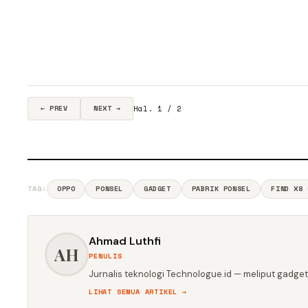
Hal. 1 / 2
← PREV
NEXT →
TAG:
OPPO
PONSEL
GADGET
PABRIK PONSEL
FIND X8 
Ahmad Luthfi
AH
PENULIS
Jurnalis teknologi Technologue.id — meliput gadget,
LIHAT SEMUA ARTIKEL →