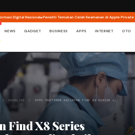
l Nasional
Peneliti Temukan Celah Keamanan di Apple Private Relay
Bosch
NEWS
GADGET
BUSINESS
APPS
INTERNET
OTO
/
HEADLINE
/
OPPO PASTIKAN KESIAPAN FIND X8 SERIES L…
n Find X8 Series