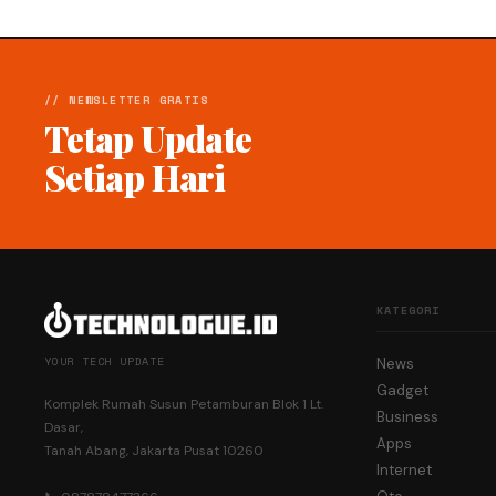
// NEWSLETTER GRATIS
Tetap Update
Setiap Hari
KATEGORI
YOUR TECH UPDATE
News
Gadget
Komplek Rumah Susun Petamburan Blok 1 Lt.
Business
Dasar,
Apps
Tanah Abang, Jakarta Pusat 10260
Internet