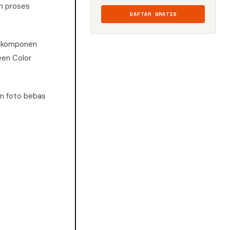
n proses
DAFTAR GRATIS
p komponen
een Color
an foto bebas