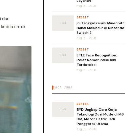
Layanan
Aug 5, 2026
GADGET
 dari
Ini Tanggal Resmi Minecraft
 kedua untuk
Bakal Meluncur di Nintendo
Switch 2
Aug 6, 2026
GADGET
ETLE Face Recognition:
Pelat Nomor Palsu Kini
Terdeteksi
Aug 6, 2026
BACA JUGA
BERITA
BYD Ungkap Cara Kerja
Teknologi Dual Mode di M6
DM, Motor Listrik Jadi
Penggerak Utama
Aug 6, 2026