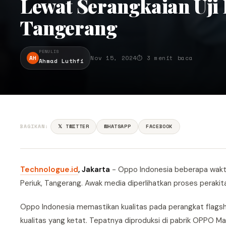
Lewat Serangkaian Uji 
Tangerang
PENULIS
AH
Nov 15, 2024
⏱ 3 menit baca
Ahmad Luthfi
BAGIKAN:
𝕏 TWITTER
WHATSAPP
FACEBOOK
Technologue.id
, Jakarta
- Oppo Indonesia beberapa waktu
Periuk, Tangerang. Awak media diperlihatkan proses perakit
Oppo Indonesia memastikan kualitas pada perangkat flagshi
kualitas yang ketat. Tepatnya diproduksi di pabrik OPPO 