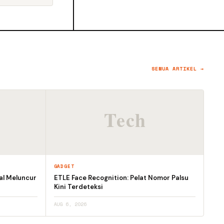
SEMUA ARTIKEL →
GADGET
al Meluncur
ETLE Face Recognition: Pelat Nomor Palsu
Kini Terdeteksi
AUG 6, 2026