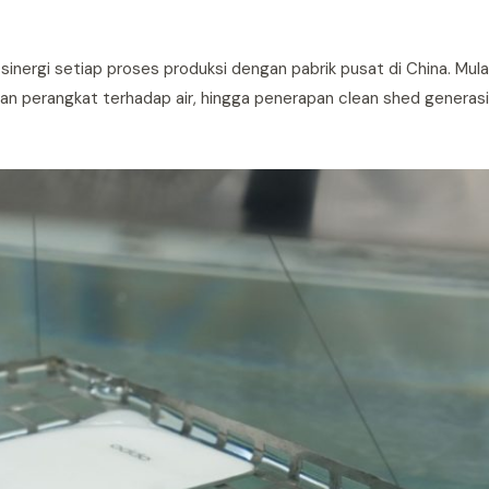
inergi setiap proses produksi dengan pabrik pusat di China. Mulai
n perangkat terhadap air, hingga penerapan clean shed generasi