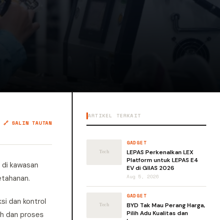
ARTIKEL TERKAIT
🔗 SALIN TAUTAN
GADGET
LEPAS Perkenalkan LEX
Platform untuk LEPAS E4
 di kawasan
EV di GIIAS 2026
etahanan.
Aug 5, 2026
GADGET
si dan kontrol
BYD Tak Mau Perang Harga,
Pilih Adu Kualitas dan
ih dan proses