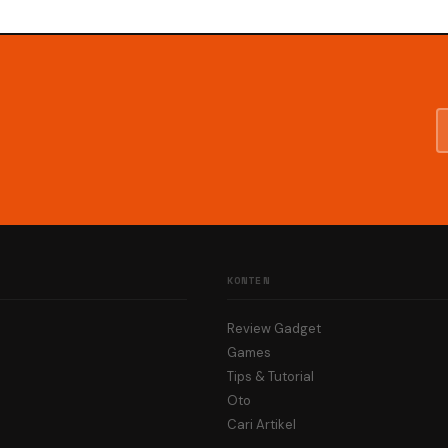
KONTEN
Review Gadget
Games
Tips & Tutorial
Oto
Cari Artikel