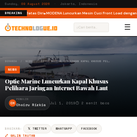
Sunday,
09 August 2026
· Jakarta, Indonesia
 Melampaui Batas Diri
MODENA Luncurkan Mesin Cuci Front Load dengan Te
BREAKING
☰
⌕
BERANDA
/
NEWS
/
OPTIC MARINE LUNCURKAN KAPAL KHUSUS PEL…
NEWS
Optic Marine Luncurkan Kapal Khusus
Pelihara Jaringan Internet Bawah Laut
PENULIS
CH
Jul 1, 2019
⏱ 2 menit baca
Choiru Rizkia
BAGIKAN:
𝕏 TWITTER
WHATSAPP
FACEBOOK
🔗 SALIN TAUTAN