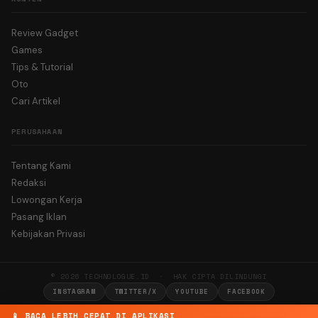
Review Gadget
Games
Tips & Tutorial
Oto
Cari Artikel
PERUSAHAAN
Tentang Kami
Redaksi
Lowongan Kerja
Pasang Iklan
Kebijakan Privasi
© 2026 TECHNOLOGUE.ID · HAK CIPTA DILINDUNGI
INSTAGRAM
TWITTER/X
YOUTUBE
FACEBOOK
📱 BACA LEBIH CEPAT DI APLIKASI