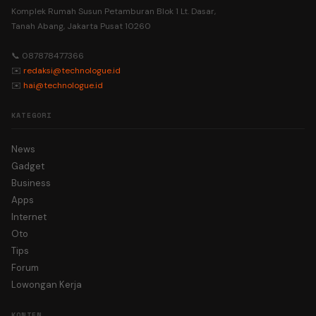
Komplek Rumah Susun Petamburan Blok 1 Lt. Dasar,
Tanah Abang, Jakarta Pusat 10260
📞 087878477366
✉️
redaksi@technologue.id
✉️
hai@technologue.id
KATEGORI
News
Gadget
Business
Apps
Internet
Oto
Tips
Forum
Lowongan Kerja
KONTEN