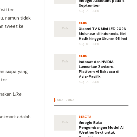
Google Assistant pada 4
September
Twitter
Aug 7, 2026
u, namun tidak
NEWS
an tweet ke
Xiaomi TV S Mini LED 2026
Meluncur di Indonesia, Kini
Hadir hingga Ukuran 98 Inci
Aug 6, 2026
NEWS
Indosat dan NVIDIA
Luncurkan Zankore,
an siapa yang
Platform AI Raksasa di
Asia-Pasifik
ter.
Aug 7, 2026
unakan
Like
.
BACA JUGA
ookmark adalah
BERITA
Google Buka
Pengembangan Model AI
WeatherNext untuk