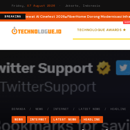
Friday,
07 August 2026
· Jakarta, Indonesia
reator AI lewat AI Cinefest 2026
FiberHome Dorong Modernisasi Infrastruk
BREAKING
TECHNOLOGUE AWARDS ★
BERANDA
/
NEWS
/
INTERNET
/
LATEST NEWS
/
HEADLINE
NEWS
INTERNET
LATEST NEWS
HEADLINE