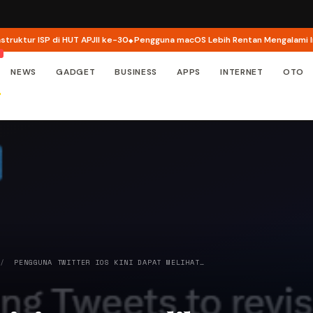
tur ISP di HUT APJII ke-30
Pengguna macOS Lebih Rentan Mengalami Insid
NEWS
GADGET
BUSINESS
APPS
INTERNET
OTO
/
PENGGUNA TWITTER IOS KINI DAPAT MELIHAT…