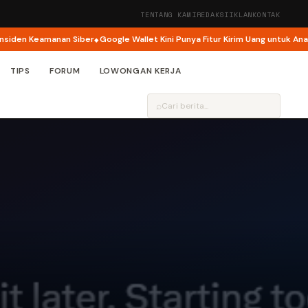
TENTANG KAMI
REDAKSI
IKLAN
KONTAK
en Keamanan Siber
Google Wallet Kini Punya Fitur Kirim Uang untuk Anak
G
TIPS
FORUM
LOWONGAN KERJA
⌕