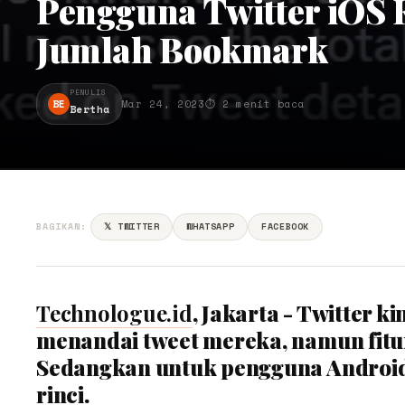
Pengguna Twitter iOS 
Jumlah Bookmark
PENULIS
BE
Mar 24, 2023
⏱ 2 menit baca
Bertha
BAGIKAN:
𝕏 TWITTER
WHATSAPP
FACEBOOK
Technologue.id
, Jakarta - Twitter 
menandai tweet mereka, namun fitur
Sedangkan untuk pengguna Android,
rinci.