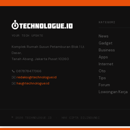
KATEGORI
YOUR TECH UPDATE
News
Gadget
Komplek Rumah Susun Petamburan Blok 1 Lt.
Business
Dasar,
Apps
Tanah Abang, Jakarta Pusat 10260
Internet
Oto
📞 087878477366
✉️
redaksi@technologue.id
Tips
✉️
hai@technologue.id
Forum
Lowongan Kerja
© 2026 TECHNOLOGUE.ID · HAK CIPTA DILINDUNGI