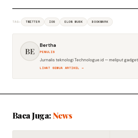
TAG:
TWITTER
IOS
ELON MUSK
BOOKMARK
Bertha
BE
PENULIS
Jurnalis teknologi Technologue.id — meliput gadget,
LIHAT SEMUA ARTIKEL →
Baca Juga:
News