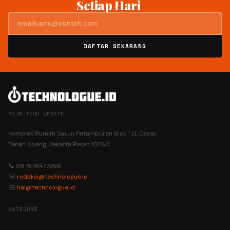
Setiap Hari
DAFTAR SEKARANG
YOUR TECH UPDATE
Komplek Rumah Susun Petamburan Blok 1 Lt. Dasar,
Tanah Abang, Jakarta Pusat 10260
📞 087878477366
✉️
redaksi@technologue.id
✉️
hai@technologue.id
KATEGORI