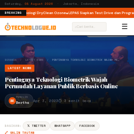
Saturday,
08 August 2026
· Jakarta, Indonesia
dengan Teknologi DryClean Ozone
LEPAS Siapkan Test Drive dan Program Sp
BREAKING
☰
⌕
BERANDA
/
LATEST NEWS
/
PENTINGNYA TEKNOLOGI BIOMETRIK WAJAH PE…
LATEST NEWS
Pentingnya Teknologi Biometrik Wajah
Permudah Layanan Publik Berbasis Online
PENULIS
BE
Apr 3, 2023
⏱ 3 menit baca
Bertha
BAGIKAN:
𝕏 TWITTER
WHATSAPP
FACEBOOK
🔗 SALIN TAUTAN