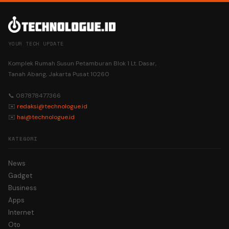
YOUR TECH UPDATE
Komplek Rumah Susun Petamburan Blok 1 Lt. Dasar,
Tanah Abang, Jakarta Pusat 10260
📞 087878477366
✉️
redaksi@technologue.id
✉️
hai@technologue.id
KATEGORI
News
Gadget
Business
Apps
Internet
Oto