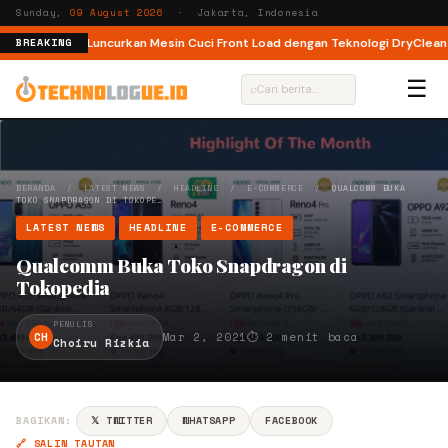
Sunday,
09 August 2026
· Jakarta, Indonesia
i
MODENA Luncurkan Mesin Cuci Front Load dengan Teknologi DryClean O
BREAKING
☰
⌕
BERANDA
/
LATEST NEWS
/
HEADLINE
/
E-COMMERCE
/
QUALCOMM BUKA
TOKO SNAPDRAGON DI TOKOPE…
LATEST NEWS
HEADLINE
E-COMMERCE
Qualcomm Buka Toko Snapdragon di
Tokopedia
PENULIS
CH
Mar 2, 2021
⏱ 2 menit baca
Choiru Rizkia
BAGIKAN:
𝕏 TWITTER
WHATSAPP
FACEBOOK
🔗 SALIN TAUTAN