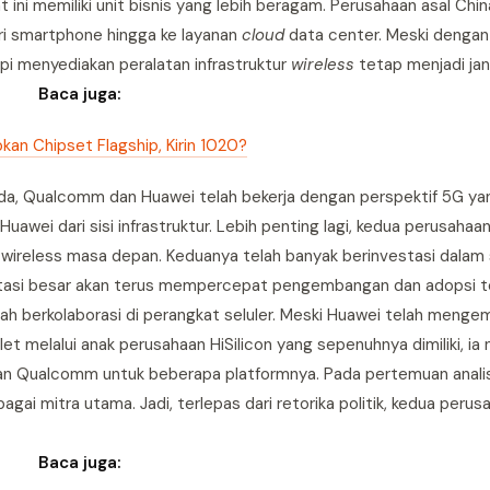
ini memiliki unit bisnis yang lebih beragam. Perusahaan asal Chin
ri smartphone hingga ke layanan
cloud
data center. Meski dengan
pi menyediakan peralatan infrastruktur
wireless
tetap menjadi jan
Baca juga:
kan Chipset Flagship, Kirin 1020?
eda, Qualcomm dan Huawei telah bekerja dengan perspektif 5G y
awei dari sisi infrastruktur. Lebih penting lagi, kedua perusahaan
wireless masa depan. Keduanya telah banyak berinvestasi dalam
investasi besar akan terus mempercepat pengembangan dan adopsi t
telah berkolaborasi di perangkat seluler. Meski Huawei telah meng
let melalui anak perusahaan HiSilicon yang sepenuhnya dimiliki, ia
dan Qualcomm untuk beberapa platformnya. Pada pertemuan anali
gai mitra utama. Jadi, terlepas dari retorika politik, kedua perusa
Baca juga: