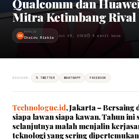
Qualcomm dan Huawei:
Mitra Ketimbang Rival
PENULIS
CH
Jun 28, 2018
⏱ 4 menit baca
Choiru Rizkia
BAGIKAN:
𝕏 TWITTER
WHATSAPP
FACEBOOK
Technologue.id
, Jakarta – Bersaing
siapa lawan siapa kawan. Tahun ini 
selanjutnya malah menjalin kerjasa
teknologi yang sering dipertemuka