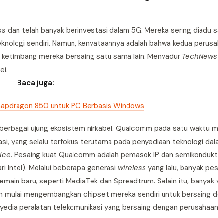
ss
dan telah banyak berinvestasi dalam 5G. Mereka sering diadu s
teknologi sendiri. Namun, kenyataannya adalah bahwa kedua perusah
ng ketimbang mereka bersaing satu sama lain. Menyadur
TechNews
ei.
Baca juga:
apdragon 850 untuk PC Berbasis Windows
berbagai ujung ekosistem nirkabel. Qualcomm pada satu waktu 
kasi, yang selalu terfokus terutama pada penyediaan teknologi da
ice
. Pesaing kuat Qualcomm adalah pemasok IP dan semikondukto
i Intel). Melalui beberapa generasi
wireless
yang lalu, banyak pes
emain baru, seperti MediaTek dan Spreadtrum. Selain itu, banyak
h mulai mengembangkan chipset mereka sendiri untuk bersaing 
nyedia peralatan telekomunikasi yang bersaing dengan perusahaan