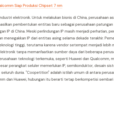
ualcomm Siap Produksi Chipset 7 nm
ndustri elektronik. Untuk melakukan bisnis di China, perusahaan as
silkan pembentukan entitas baru sebagai perusahaan patungan (
ngan IP di China. Meski perlindungan IP masih menjadi perhatian, p
n menegakkan IP dari entitas asing selama dekade terakhir. Peme
knologi tinggi, terutama karena vendor setempat menjadi lebih 
elektronik tanpa memanfaatkan sumber daya dari beberapa perus
perusahaan teknologi terkemuka, seperti Huawei dan Qualcomm, m
besar perangkat seluler memerlukan IP, semikonduktor, desain si
 seluruh dunia. "Coopetition" adalah istilah umum di antara perus
mm dan Huawei, hubungan itu berarti tetap berkompetisi sembari