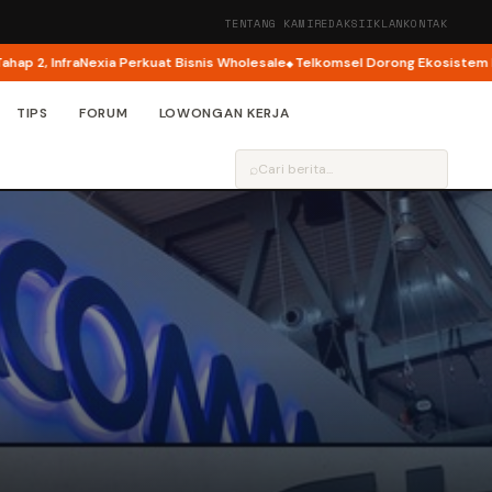
TENTANG KAMI
REDAKSI
IKLAN
KONTAK
 InfraNexia Perkuat Bisnis Wholesale
Telkomsel Dorong Ekosistem Kreator 
TIPS
FORUM
LOWONGAN KERJA
⌕