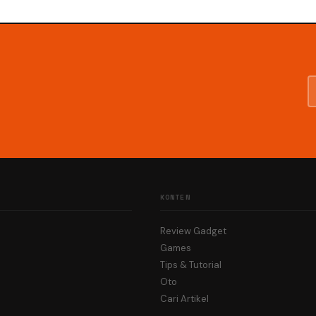
KONTEN
Review Gadget
Games
Tips & Tutorial
Oto
Cari Artikel