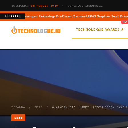
Saturday,
08 August 2026
· Jakarta, Indonesia
nt Load dengan Teknologi DryClean Ozone
LEPAS Siapkan Test Drive dan P
BREAKING
TECHNOLOGUE AWARDS ★
BERANDA
/
NEWS
/
QUALCOMM DAN HUAWEI: LEBIH COCOK JADI 
NEWS