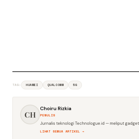
TAG:
HUAWEI
QUALCOMM
5G
Choiru Rizkia
CH
PENULIS
Jurnalis teknologi Technologue.id — meliput gadget,
LIHAT SEMUA ARTIKEL →