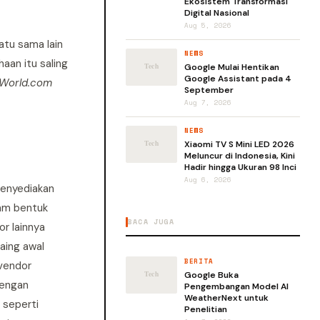
Ekosistem Transformasi
Digital Nasional
Aug 5, 2026
atu sama lain
NEWS
aan itu saling
Google Mulai Hentikan
Google Assistant pada 4
World.com
September
Aug 7, 2026
NEWS
Xiaomi TV S Mini LED 2026
Meluncur di Indonesia, Kini
Hadir hingga Ukuran 98 Inci
Aug 6, 2026
menyediakan
lam bentuk
BACA JUGA
r lainnya
aing awal
BERITA
 vendor
Google Buka
dengan
Pengembangan Model AI
WeatherNext untuk
 seperti
Penelitian