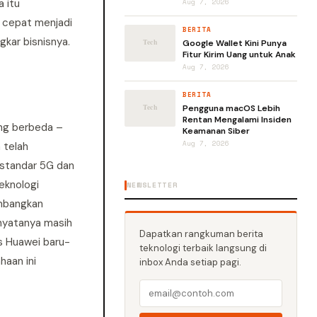
a itu
Aug 7, 2026
 cepat menjadi
BERITA
gkar bisnisnya.
Google Wallet Kini Punya
Fitur Kirim Uang untuk Anak
Aug 7, 2026
BERITA
Pengguna macOS Lebih
Rentan Mengalami Insiden
ang berbeda –
Keamanan Siber
Aug 7, 2026
 telah
 standar 5G dan
eknologi
NEWSLETTER
embangkan
 nyatanya masih
Dapatkan rangkuman berita
s Huawei baru-
teknologi terbaik langsung di
haan ini
inbox Anda setiap pagi.