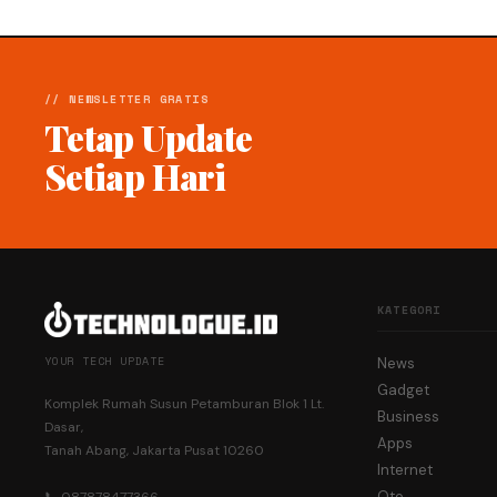
// NEWSLETTER GRATIS
Tetap Update
Setiap Hari
KATEGORI
YOUR TECH UPDATE
News
Gadget
Komplek Rumah Susun Petamburan Blok 1 Lt.
Business
Dasar,
Apps
Tanah Abang, Jakarta Pusat 10260
Internet
Oto