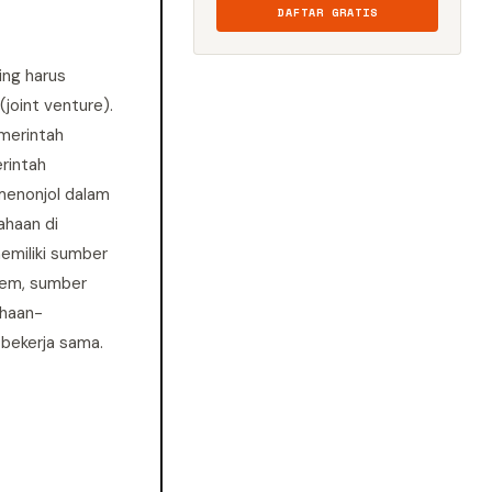
DAFTAR GRATIS
ing harus
joint venture).
emerintah
rintah
menonjol dalam
ahaan di
emiliki sumber
stem, sumber
ahaan-
 bekerja sama.