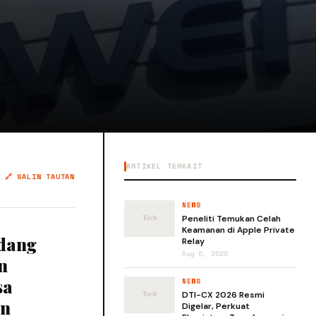
ARTIKEL TERKAIT
🔗 SALIN TAUTAN
NEWS
Peneliti Temukan Celah
Keamanan di Apple Private
ndang
Relay
Aug 6, 2026
n
sa
NEWS
DTI-CX 2026 Resmi
an
Digelar, Perkuat