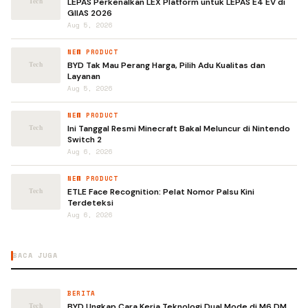
LEPAS Perkenalkan LEX Platform untuk LEPAS E4 EV di
GIIAS 2026
Aug 5, 2026
NEW PRODUCT
BYD Tak Mau Perang Harga, Pilih Adu Kualitas dan
Layanan
Aug 5, 2026
NEW PRODUCT
Ini Tanggal Resmi Minecraft Bakal Meluncur di Nintendo
Switch 2
Aug 6, 2026
NEW PRODUCT
ETLE Face Recognition: Pelat Nomor Palsu Kini
Terdeteksi
Aug 6, 2026
BACA JUGA
BERITA
BYD Ungkap Cara Kerja Teknologi Dual Mode di M6 DM,