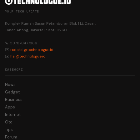
YOUR TECH UPDATE
Komplek Rumah Susun Petamburan Blok 1 Lt. Dasar,
Tanah Abang, Jakarta Pusat 10260
📞 087878477366
✉️
redaksi@technologue.id
✉️
hai@technologue.id
KATEGORI
News
Gadget
Business
Apps
Internet
Oto
Tips
Forum