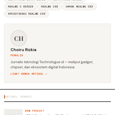
REALME C SERIES
REALME C33
HARGA REALME C33
SPESIFIKASI REALME C33
CH
Choiru Rizkia
PENULIS
Jurnalis teknologi Technologue.id — meliput gadget,
chipset, dan ekosistem digital Indonesia.
LIHAT SEMUA ARTIKEL →
ARTIKEL TERKAIT
NEW PRODUCT