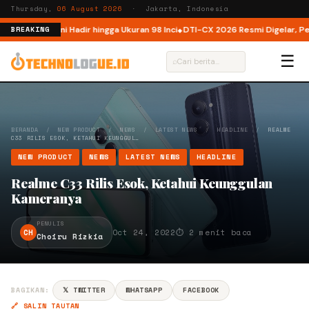
Thursday,
06 August 2026
· Jakarta, Indonesia
donesia, Kini Hadir hingga Ukuran 98 Inci
DTI-CX 2026 Resmi Digelar, Perku
BREAKING
☰
⌕
BERANDA
/
NEW PRODUCT
/
NEWS
/
LATEST NEWS
/
HEADLINE
/
REALME
C33 RILIS ESOK, KETAHUI KEUNGGUL…
NEW PRODUCT
NEWS
LATEST NEWS
HEADLINE
Realme C33 Rilis Esok, Ketahui Keunggulan
Kameranya
PENULIS
CH
Oct 24, 2022
⏱ 2 menit baca
Choiru Rizkia
BAGIKAN:
𝕏 TWITTER
WHATSAPP
FACEBOOK
🔗 SALIN TAUTAN