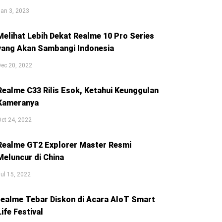
an 3, 2023
Melihat Lebih Dekat Realme 10 Pro Series
yang Akan Sambangi Indonesia
ec 20, 2022
Realme C33 Rilis Esok, Ketahui Keunggulan
Kameranya
ct 24, 2022
Realme GT2 Explorer Master Resmi
Meluncur di China
ul 15, 2022
realme Tebar Diskon di Acara AIoT Smart
Life Festival