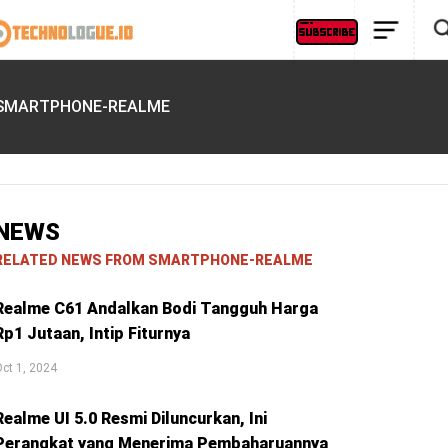
SMARTPHONE-REALME
NEWS
RELATED NEWS FROM SMARTPHONE-REALME
Realme C61 Andalkan Bodi Tangguh Harga
Rp1 Jutaan, Intip Fiturnya
ct 1, 2024
Realme UI 5.0 Resmi Diluncurkan, Ini
Perangkat yang Menerima Pembaharuannya