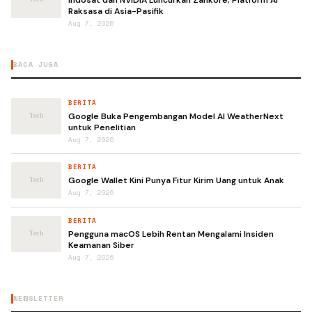
Indosat dan NVIDIA Luncurkan Zankore, Platform AI
Raksasa di Asia-Pasifik
Aug 7, 2026
BACA JUGA
BERITA
Google Buka Pengembangan Model AI WeatherNext
untuk Penelitian
Aug 7, 2026
BERITA
Google Wallet Kini Punya Fitur Kirim Uang untuk Anak
Aug 7, 2026
BERITA
Pengguna macOS Lebih Rentan Mengalami Insiden
Keamanan Siber
Aug 7, 2026
NEWSLETTER