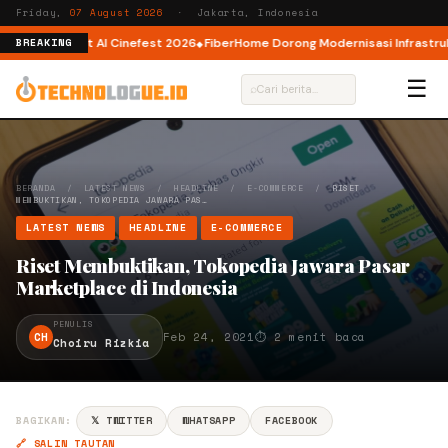
Friday,
07 August 2026
· Jakarta, Indonesia
tor AI lewat AI Cinefest 2026
FiberHome Dorong Modernisasi Infrastruktur
BREAKING
☰
⌕
BERANDA
/
LATEST NEWS
/
HEADLINE
/
E-COMMERCE
/
RISET
MEMBUKTIKAN, TOKOPEDIA JAWARA PAS…
LATEST NEWS
HEADLINE
E-COMMERCE
Riset Membuktikan, Tokopedia Jawara Pasar
Marketplace di Indonesia
PENULIS
CH
Feb 24, 2021
⏱ 2 menit baca
Choiru Rizkia
BAGIKAN:
𝕏 TWITTER
WHATSAPP
FACEBOOK
🔗 SALIN TAUTAN