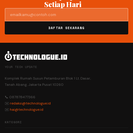
Setiap Hari
DAFTAR SEKARANG
YOUR TECH UPDATE
Komplek Rumah Susun Petamburan Blok 1 Lt. Dasar,
Tanah Abang, Jakarta Pusat 10260
📞 087878477366
✉️
redaksi@technologue.id
✉️
hai@technologue.id
KATEGORI