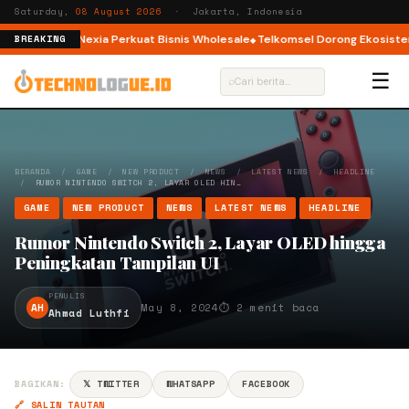
Saturday,
08 August 2026
· Jakarta, Indonesia
ap 2, InfraNexia Perkuat Bisnis Wholesale
Telkomsel Dorong Ekosistem Kr
BREAKING
☰
⌕
BERANDA
/
GAME
/
NEW PRODUCT
/
NEWS
/
LATEST NEWS
/
HEADLINE
/
RUMOR NINTENDO SWITCH 2, LAYAR OLED HIN…
GAME
NEW PRODUCT
NEWS
LATEST NEWS
HEADLINE
Rumor Nintendo Switch 2, Layar OLED hingga
Peningkatan Tampilan UI
PENULIS
AH
May 8, 2024
⏱ 2 menit baca
Ahmad Luthfi
BAGIKAN:
𝕏 TWITTER
WHATSAPP
FACEBOOK
🔗 SALIN TAUTAN