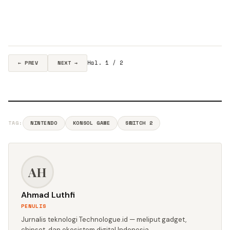
Hal. 1 / 2
← PREV
NEXT →
TAG:
NINTENDO
KONSOL GAME
SWITCH 2
AH
Ahmad Luthfi
PENULIS
Jurnalis teknologi Technologue.id — meliput gadget,
chipset, dan ekosistem digital Indonesia.