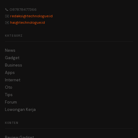
📞 087878477366
✉️
redaksi@technologue.id
✉️
hai@technologue.id
KATEGORI
News
Gadget
Business
Apps
Internet
Oto
Tips
Forum
Lowongan Kerja
KONTEN
Review Gadget