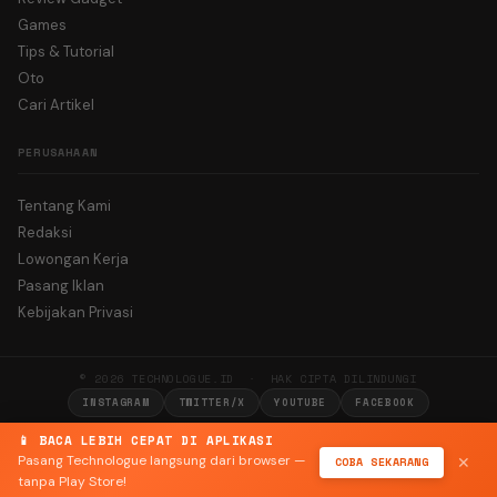
Games
Tips & Tutorial
Oto
Cari Artikel
PERUSAHAAN
Tentang Kami
Redaksi
Lowongan Kerja
Pasang Iklan
Kebijakan Privasi
© 2026 TECHNOLOGUE.ID · HAK CIPTA DILINDUNGI
INSTAGRAM
TWITTER/X
YOUTUBE
FACEBOOK
📱 BACA LEBIH CEPAT DI APLIKASI
Pasang Technologue langsung dari browser —
COBA SEKARANG
✕
tanpa Play Store!