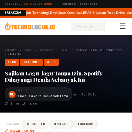
Saturday,
08 August 2026
· Jakarta, Indonesia
nt Load dengan Teknologi DryClean Ozone
LEPAS Siapkan Test Drive dan P
BREAKING
☰
⌕
BERANDA
/
NEWS
/
INTERNET
/
APPS
/
SAJIKAN LAGU-LAGU TANPA IZIN,
SPOTIFY D…
NEWS
INTERNET
APPS
Sajikan Lagu-lagu Tanpa Izin, Spotify
Dibayangi Denda Sebanyak Ini
PENULIS
UL
Jan 3, 2018
Ulwan Fakhri Noviadhista
⏱ 2 menit baca
BAGIKAN:
𝕏 TWITTER
WHATSAPP
FACEBOOK
🔗 SALIN TAUTAN