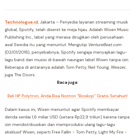
Technologue.id
, Jakarta – Penyedia layanan streaming musik
global, Spotify, telah diseret ke meja hijau. Adalah Wixen Music
Publishing Inc., label yang merasa dirugikan oleh perusahaan
asal Swedia itu yang menuntut. Mengutip
VentureBeat.com
(02/01/2018), penyebabnya, Spotify sengaja menyajikan lagu-
lagu band dan musisi di bawah naungan label Wixen tanpa izin.
Beberapa di antaranya adalah Tom Petty, Neil Young, Weezer,
juga The Doors.
Baca juga:
Beli HP Polytron, Anda Bisa Nonton “Bioskop” Gratis Setahun!
Dalam kasus ini, Wixen menuntut agar Spotify membayar
denda senilai 1,6 miliar USD (setara Rp22,9 triliun) karena tanpa
izin mendistribusikan dan memproduksi ulang lagu-lagu
eksklusif Wixen, seperti Free Fallin - Tom Petty, Light My Fire -