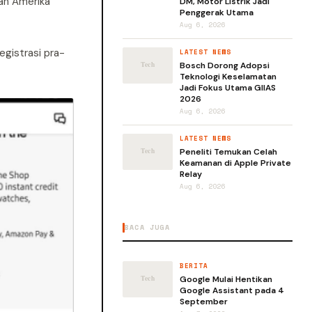
ah Amerika
DM, Motor Listrik Jadi
Penggerak Utama
Aug 6, 2026
gistrasi pra-
LATEST NEWS
Bosch Dorong Adopsi
Teknologi Keselamatan
Jadi Fokus Utama GIIAS
2026
Aug 6, 2026
LATEST NEWS
Peneliti Temukan Celah
Keamanan di Apple Private
Relay
Aug 6, 2026
BACA JUGA
BERITA
Google Mulai Hentikan
Google Assistant pada 4
September