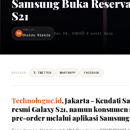
Samsung Buka Reserva
S21
PENULIS
CH
Dec 29, 2020
⏱ 2 menit baca
Choiru Rizkia
BAGIKAN:
𝕏 TWITTER
WHATSAPP
FACEBOOK
Technologue.id
, Jakarta - Kendati
resmi Galaxy S21, namun konsumen
pre-order melalui aplikasi Samsung