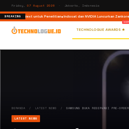
Friday,
07 August 2026
· Jakarta, Indonesia
atherNext untuk Penelitian
Indosat dan NVIDIA Luncurkan Zankore, Platfo
BREAKING
TECHNOLOGUE AWARDS ★
BERANDA
/
LATEST NEWS
/
SAMSUNG BUKA RESERVASI PRE-ORDE
LATEST NEWS