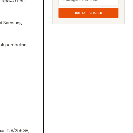
r Rp840 ribu
DAFTAR GRATIS
asi Samsung
uk pembelian
anan 128/256GB,