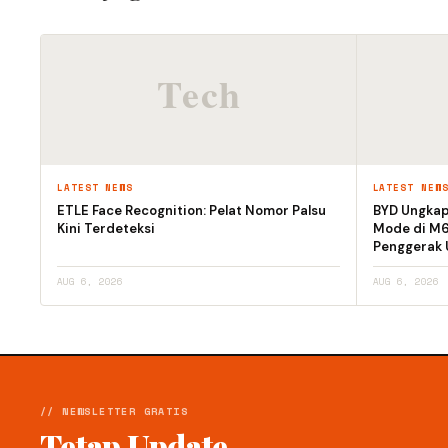
LATEST NEWS
LATEST NEW
ETLE Face Recognition: Pelat Nomor Palsu
BYD Ungkap 
Kini Terdeteksi
Mode di M6 
Penggerak
AUG 6, 2026
AUG 6, 2026
// NEWSLETTER GRATIS
Tetap Update