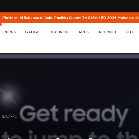
rm AI Raksasa di Asia-Pasifik
Xiaomi TV S Mini LED 2026 Meluncur di Indones
NEWS
GADGET
BUSINESS
APPS
INTERNET
OTO
R GALAXY…