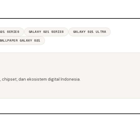
S21 SERIES
GALAXY S21 SERIES
GALAXY S21 ULTRA
WALLPAPER GALAXY S21
 chipset, dan ekosistem digital Indonesia.