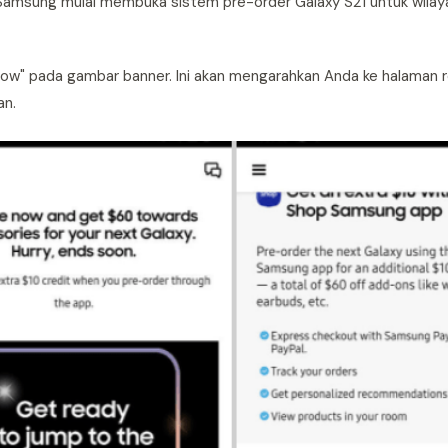
 Samsung mulai membuka sistem pre-order Galaxy S21 untuk wilay
ow" pada gambar banner. Ini akan mengarahkan Anda ke halaman re
an.