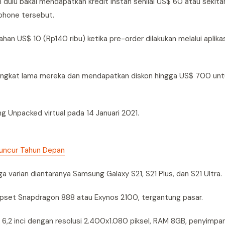
dulu bakal mendapatkan kredit instan senilai US$ 60 atau sekita
phone tersebut.
n US$ 10 (Rp140 ribu) ketika pre-order dilakukan melalui aplik
angkat lama mereka dan mendapatkan diskon hingga US$ 700 unt
ng Unpacked virtual pada 14 Januari 2021.
luncur Tahun Depan
a varian diantaranya Samsung Galaxy S21, S21 Plus, dan S21 Ultra.
hipset Snapdragon 888 atau Exynos 2100, tergantung pasar.
ED 6,2 inci dengan resolusi 2.400x1.080 piksel, RAM 8GB, penyimp