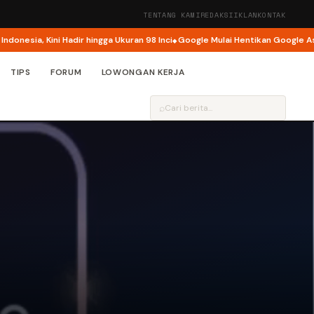
TENTANG KAMI
REDAKSI
IKLAN
KONTAK
ia, Kini Hadir hingga Ukuran 98 Inci
Google Mulai Hentikan Google Assista
TIPS
FORUM
LOWONGAN KERJA
⌕