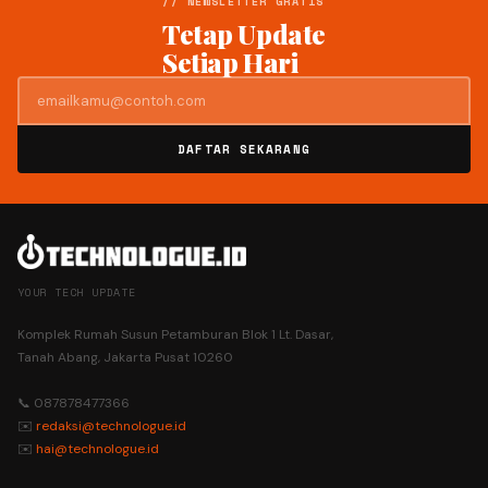
// NEWSLETTER GRATIS
Tetap Update
Setiap Hari
DAFTAR SEKARANG
YOUR TECH UPDATE
Komplek Rumah Susun Petamburan Blok 1 Lt. Dasar,
Tanah Abang, Jakarta Pusat 10260
📞 087878477366
✉️
redaksi@technologue.id
✉️
hai@technologue.id