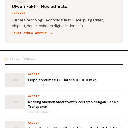
Ulwan Fakhri Noviadhista
PENULIS
Jurnalis teknologi Technologue.id — meliput gadget,
chipset, dan ekosistem digital Indonesia.
LIHAT SEMUA ARTIKEL →
ARTIKEL TERKAIT
GADGET
Oppo Konfirmasi HP Baterai 10.000 mAh
Jul 28, 2026
GADGET
Nothing Siapkan Smartwatch Pertama dengan Desain
Transparan
Jul 29, 2026
GADGET