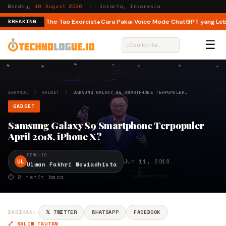
Monday,
10 August 2026
· Jakarta, Indonesia
r You hingga The Tao Exorcist
Cara Pakai Voice Mode ChatGPT yang Lebih 
BREAKING
☰
⌕
BERANDA
/
GADGET
/
SAMSUNG GALAXY S9 SMARTPHONE TERPOPULER…
GADGET
Samsung Galaxy S9 Smartphone Terpopuler
April 2018, iPhone X?
PENULIS
UL
Jun 11, 2018
Ulwan Fakhri Noviadhista
⏱ 2 menit baca
BAGIKAN:
𝕏 TWITTER
WHATSAPP
FACEBOOK
🔗 SALIN TAUTAN