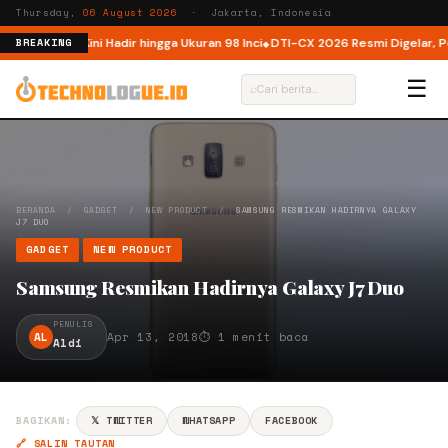
Thursday,
06 August 2026
· Jakarta, Indonesia
ndonesia, Kini Hadir hingga Ukuran 98 Inci
DTI-CX 2026 Resmi Digelar, Perk
BREAKING
☰
⌕
BERANDA
/
GADGET
/
NEW PRODUCT
/
SAMSUNG RESMIKAN HADIRNYA GALAXY
J7 DUO
GADGET
NEW PRODUCT
Samsung Resmikan Hadirnya Galaxy J7 Duo
PENULIS
AL
Apr 13, 2018
⏱ 1 menit baca
Aldi
BAGIKAN:
𝕏 TWITTER
WHATSAPP
FACEBOOK
🔗 SALIN TAUTAN