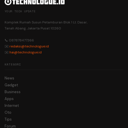
YOUR TECH UPDATE
Komplek Rumah Susun Petamburan Blok 1 Lt. Dasar,
Tanah Abang, Jakarta Pusat 10260
📞 087878477366
✉️
redaksi@technologue.id
✉️
hai@technologue.id
KATEGORI
News
Gadget
Business
Apps
Internet
Oto
Tips
Forum