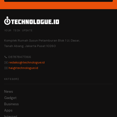
YOUR TECH UPDATE
Komplek Rumah Susun Petamburan Blok 1 Lt. Dasar,
Tanah Abang, Jakarta Pusat 10260
📞 087878477366
✉️
redaksi@technologue.id
✉️
hai@technologue.id
KATEGORI
News
Gadget
Business
Apps
Internet