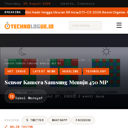
Thursday,
06 August 2026
· Jakarta, Indonesia
 Indonesia, Kini Hadir hingga Ukuran 98 Inci
DTI-CX 2026 Resmi Digelar, Per
BREAKING
☰
⌕
BERANDA
/
HOT ISSUE
/
LATEST NEWS
/
HEADLINE
/
TECHNOLOGY
/
SENSOR KAMERA SAMSUNG MENUJU 450 MP
HOT ISSUE
LATEST NEWS
HEADLINE
TECHNOLOGY
Sensor Kamera Samsung Menuju 450 MP
PENULIS
IQ
Jul 27, 2022
⏱ 2 menit baca
Iqbal Marsyaf
BAGIKAN:
𝕏 TWITTER
WHATSAPP
FACEBOOK
🔗 SALIN TAUTAN