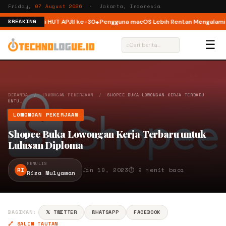
Friday,
07 August 2026
· Jakarta, Indonesia
ktur ISP di HUT APJII ke-30
Pengguna macOS Lebih Rentan Mengalami Insi
BREAKING
☰
⌕
BERANDA
/
LOWONGAN PEKERJAAN
/
SHOPEE BUKA LOWONGAN KERJA TERBARU
UNTU…
LOWONGAN PEKERJAAN
Shopee Buka Lowongan Kerja Terbaru untuk
Lulusan Diploma
PENULIS
RI
Jan 19, 2023
⏱ 2 menit baca
Riza Mulyawan
BAGIKAN:
𝕏 TWITTER
WHATSAPP
FACEBOOK
🔗 SALIN TAUTAN