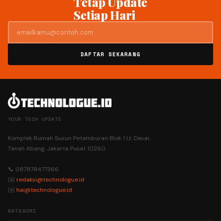
Tetap Update
Setiap Hari
DAFTAR SEKARANG
YOUR TECH UPDATE
Komplek Rumah Susun Petamburan Blok 1 Lt. Dasar,
Tanah Abang, Jakarta Pusat 10260
📞 087878477366
✉️
redaksi@technologue.id
✉️
hai@technologue.id
KATEGORI