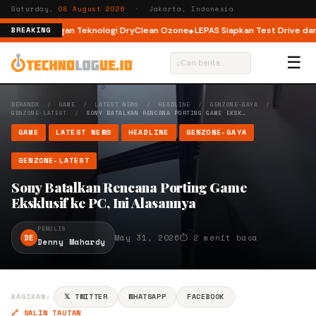
Saturday,
08 August 2026
· Jakarta, Indonesia
t Load dengan Teknologi DryClean Ozone
LEPAS Siapkan Test Drive dan Pr
BREAKING
☰
⌕
BERANDA
/
GAME
/
LATEST NEWS
/
HEADLINE
/
GENZONE-GAYA
/
GENZONE-LATEST
/
SONY BATALKAN RENCANA PORTING GAME EKSK…
GAME
LATEST NEWS
HEADLINE
GENZONE-GAYA
GENZONE-LATEST
Sony Batalkan Rencana Porting Game
Eksklusif ke PC, Ini Alasannya
PENULIS
DE
May 31, 2026
⏱ 2 menit baca
Denny Mahardy
BAGIKAN:
𝕏 TWITTER
WHATSAPP
FACEBOOK
🔗 SALIN TAUTAN