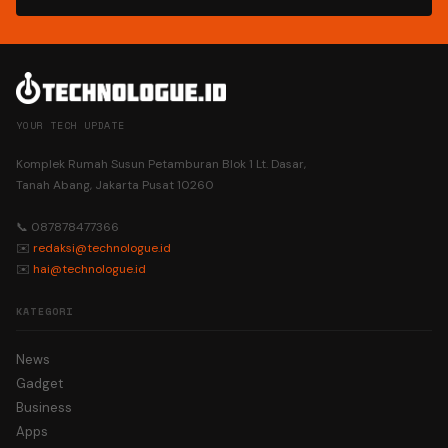
YOUR TECH UPDATE
Komplek Rumah Susun Petamburan Blok 1 Lt. Dasar,
Tanah Abang, Jakarta Pusat 10260
📞 087878477366
✉️
redaksi@technologue.id
✉️
hai@technologue.id
KATEGORI
News
Gadget
Business
Apps