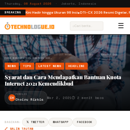
Thursday,
06 August 2026
· Jakarta, Indonesia
Indonesia, Kini Hadir hingga Ukuran 98 Inci
DTI-CX 2026 Resmi Digelar, Perk
BREAKING
☰
⌕
BERANDA
/
NEWS
/
TIPS
/
LATEST NEWS
/
HEADLINE
/
SYARAT DAN
CARA MENDAPATKAN BANTUAN KUO…
NEWS
TIPS
LATEST NEWS
HEADLINE
Syarat dan Cara Mendapatkan Bantuan Kuota
Internet 2021 Kemendikbud
PENULIS
CH
Mar 2, 2021
⏱ 2 menit baca
Choiru Rizkia
BAGIKAN:
𝕏 TWITTER
WHATSAPP
FACEBOOK
🔗 SALIN TAUTAN