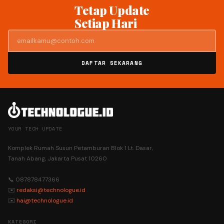
Tetap Update
Setiap Hari
DAFTAR SEKARANG
YOUR TECH UPDATE
Komplek Rumah Susun Petamburan Blok 1 Lt. Dasar,
Tanah Abang, Jakarta Pusat 10260
📞 087878477366
✉️
redaksi@technologue.id
✉️
hai@technologue.id
KATEGORI