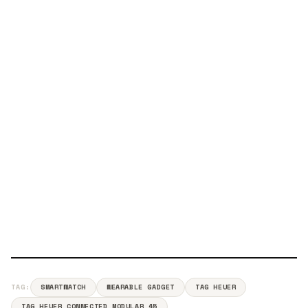
TAG:
SMARTWATCH
WEARABLE GADGET
TAG HEUER
TAG HEUER CONNECTED MODULAR 45