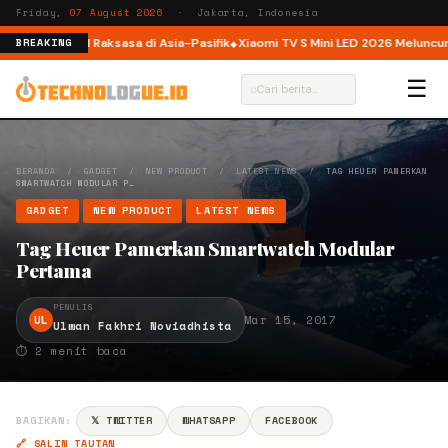
Friday,
07 August 2026
· Jakarta, Indonesia
Platform AI Raksasa di Asia-Pasifik
Xiaomi TV S Mini LED 2026 Meluncur di I
BREAKING
☰
⌕
BERANDA
/
GADGET
/
NEW PRODUCT
/
LATEST NEWS
/
TAG HEUER PAMERKAN
SMARTWATCH MODULAR P…
GADGET
NEW PRODUCT
LATEST NEWS
Tag Heuer Pamerkan Smartwatch Modular
Pertama
PENULIS
UL
Mar 15, 2017
Ulwan Fakhri Noviadhista
⏱ 2 menit baca
BAGIKAN:
𝕏 TWITTER
WHATSAPP
FACEBOOK
🔗 SALIN TAUTAN