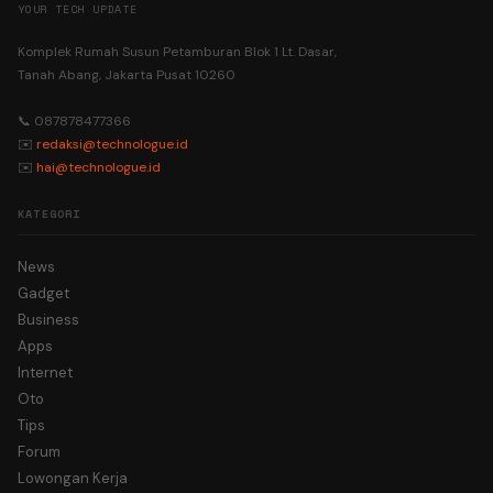
YOUR TECH UPDATE
Komplek Rumah Susun Petamburan Blok 1 Lt. Dasar,
Tanah Abang, Jakarta Pusat 10260
📞 087878477366
✉️
redaksi@technologue.id
✉️
hai@technologue.id
KATEGORI
News
Gadget
Business
Apps
Internet
Oto
Tips
Forum
Lowongan Kerja