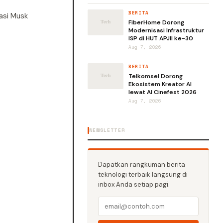
BERITA
asi Musk
FiberHome Dorong
Modernisasi Infrastruktur
ISP di HUT APJII ke-30
Aug 7, 2026
BERITA
Telkomsel Dorong
Ekosistem Kreator AI
lewat AI Cinefest 2026
Aug 7, 2026
NEWSLETTER
Dapatkan rangkuman berita
teknologi terbaik langsung di
inbox Anda setiap pagi.