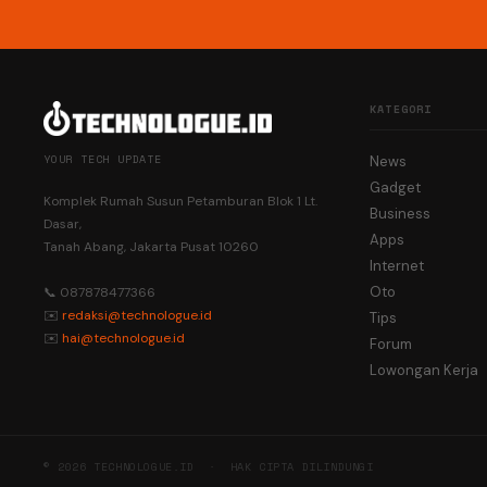
KATEGORI
YOUR TECH UPDATE
News
Gadget
Komplek Rumah Susun Petamburan Blok 1 Lt.
Business
Dasar,
Apps
Tanah Abang, Jakarta Pusat 10260
Internet
Oto
📞 087878477366
✉️
redaksi@technologue.id
Tips
✉️
hai@technologue.id
Forum
Lowongan Kerja
© 2026 TECHNOLOGUE.ID · HAK CIPTA DILINDUNGI