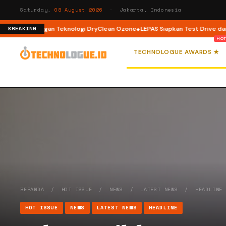
Saturday,
08 August 2026
· Jakarta, Indonesia
 Load dengan Teknologi DryClean Ozone
LEPAS Siapkan Test Drive dan Pro
BREAKING
TECHNOLOGUE AWARDS ★
BERANDA
/
HOT ISSUE
/
NEWS
/
LATEST NEWS
/
HEADLINE
HOT ISSUE
NEWS
LATEST NEWS
HEADLINE