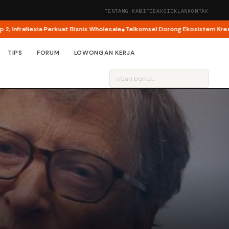
TENTANG KAMI
REDAKSI
IKLAN
KONTAK
fraNexia Perkuat Bisnis Wholesale
Telkomsel Dorong Ekosistem Kreator AI
TIPS
FORUM
LOWONGAN KERJA
⌕