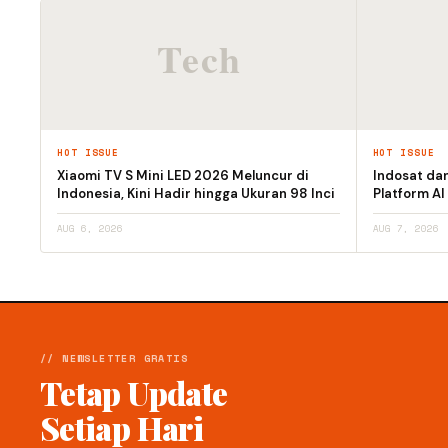
HOT ISSUE
HOT ISSUE
Xiaomi TV S Mini LED 2026 Meluncur di
Indosat da
Indonesia, Kini Hadir hingga Ukuran 98 Inci
Platform AI
AUG 6, 2026
AUG 7, 2026
// NEWSLETTER GRATIS
Tetap Update
Setiap Hari