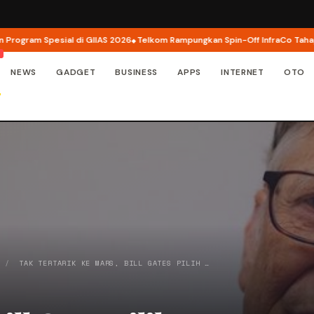
gram Spesial di GIIAS 2026
Telkom Rampungkan Spin-Off InfraCo Tahap 2, In
NEWS
GADGET
BUSINESS
APPS
INTERNET
OTO
/
TAK TERTARIK KE MARS, BILL GATES PILIH …