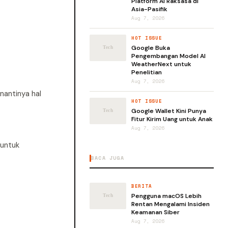
Platform AI Raksasa di
Asia-Pasifik
Aug 7, 2026
HOT ISSUE
Google Buka
Pengembangan Model AI
WeatherNext untuk
Penelitian
Aug 7, 2026
nantinya hal
HOT ISSUE
Google Wallet Kini Punya
Fitur Kirim Uang untuk Anak
Aug 7, 2026
 untuk
BACA JUGA
BERITA
Pengguna macOS Lebih
Rentan Mengalami Insiden
Keamanan Siber
Aug 7, 2026