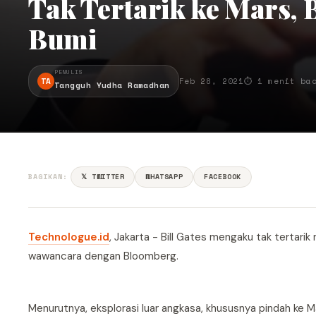
Tak Tertarik ke Mars, B
Bumi
PENULIS
TA
Feb 28, 2021
⏱ 1 menit ba
Tangguh Yudha Ramadhan
BAGIKAN:
𝕏 TWITTER
WHATSAPP
FACEBOOK
Technologue.id
, Jakarta - Bill Gates mengaku tak tertarik
wawancara dengan Bloomberg.
Menurutnya, eksplorasi luar angkasa, khususnya pindah ke M