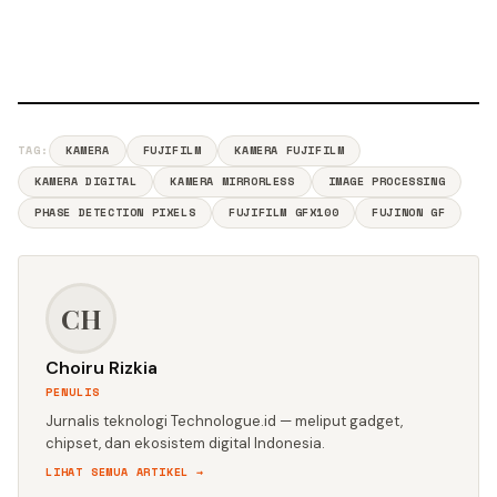
TAG:
KAMERA
FUJIFILM
KAMERA FUJIFILM
KAMERA DIGITAL
KAMERA MIRRORLESS
IMAGE PROCESSING
PHASE DETECTION PIXELS
FUJIFILM GFX100
FUJINON GF
CH
Choiru Rizkia
PENULIS
Jurnalis teknologi Technologue.id — meliput gadget,
chipset, dan ekosistem digital Indonesia.
LIHAT SEMUA ARTIKEL →