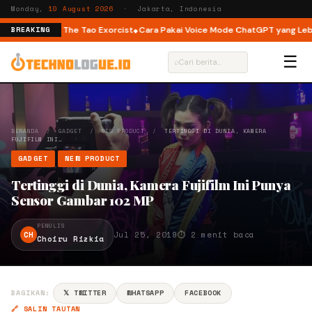
Monday,
10 August 2026
· Jakarta, Indonesia
r You hingga The Tao Exorcist
Cara Pakai Voice Mode ChatGPT yang Lebih 
BREAKING
☰
⌕
BERANDA
/
GADGET
/
NEW PRODUCT
/
TERTINGGI DI DUNIA, KAMERA
FUJIFILM INI…
GADGET
NEW PRODUCT
Tertinggi di Dunia, Kamera Fujifilm Ini Punya
Sensor Gambar 102 MP
PENULIS
CH
Jul 25, 2019
⏱ 2 menit baca
Choiru Rizkia
BAGIKAN:
𝕏 TWITTER
WHATSAPP
FACEBOOK
🔗 SALIN TAUTAN