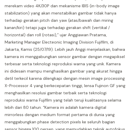
merekam video 4K/30P dan mekanisme IBIS (in-body image
stabilization) yang akan menstabilkan gambar tidak hanya
terhadap gerakan pitch dan yaw (atas/bawah dan miring
kanan/kiri) tetapi juga terhadap gerakan shift (vertikal /
horizontal) dan roll (rotasi),” ujar Anggiawan Pratama,
Marketing Manager Electeonic Imaging Division Fujifilm, di
Jakarta, Kamis (25/07/19). Lebih jauh Anggi menjelaskan, bahwa
kamera ini menggabungkan sensor gambar dengan megapiksel
terbesar serta teknologi reproduksi warna yang unik. Kamera
ini didesain mampu menghasilkan gambar yang akurat hingga
detil terkecil karena dilengkapi dengan mesin image processing
X-Processor 4 yang berkecepatan tinggi, lensa Fujinon GF yang
menghasilkan resolusi gambar terbaik serta teknologi
reproduksi warna Fujifilm yang telah teruji kualitasnya selama
lebih dari 80 tahun. “Kamera ini adalah kamera digital
mirrorless dengan medium format pertama di dunia yang
menggabungkan phase detection pixels ke seluruh bagian
sensor hingga 100 persen, yang memudahkan teknik autofokus