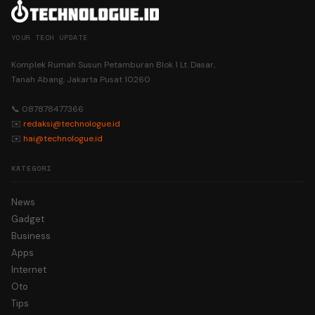
YOUR TECH UPDATE
Komplek Rumah Susun Petamburan Blok 1 Lt. Dasar,
Tanah Abang, Jakarta Pusat 10260
📞 087878477366
✉️
redaksi@technologue.id
✉️
hai@technologue.id
KATEGORI
News
Gadget
Business
Apps
Internet
Oto
Tips