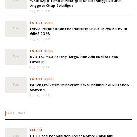
WhatsApp Tambah Fitur @all untuk Panggil Seluruh
Anggota Grup Sekaligus
Aug 5, 2026
LATEST NEWS
LEPAS Perkenalkan LEX Platform untuk LEPAS E4 EV di
GIIAS 2026
Aug 5, 2026
LATEST NEWS
BYD Tak Mau Perang Harga, Pilih Adu Kualitas dan
Layanan
Aug 5, 2026
LATEST NEWS
Ini Tanggal Resmi Minecraft Bakal Meluncur di Nintendo
Switch 2
Aug 6, 2026
BACA JUGA
BERITA
ETLE Face Recognition: Pelat Nomor Palsu Kini