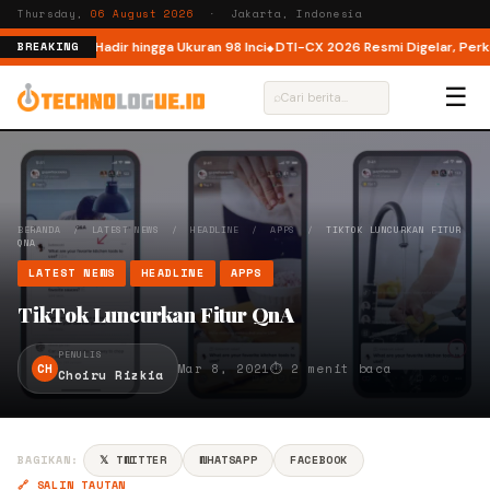
Thursday,
06 August 2026
· Jakarta, Indonesia
nesia, Kini Hadir hingga Ukuran 98 Inci
DTI-CX 2026 Resmi Digelar, Perkuat
BREAKING
☰
⌕
BERANDA
/
LATEST NEWS
/
HEADLINE
/
APPS
/
TIKTOK LUNCURKAN FITUR
QNA
LATEST NEWS
HEADLINE
APPS
TikTok Luncurkan Fitur QnA
PENULIS
CH
Mar 8, 2021
⏱ 2 menit baca
Choiru Rizkia
BAGIKAN:
𝕏 TWITTER
WHATSAPP
FACEBOOK
🔗 SALIN TAUTAN