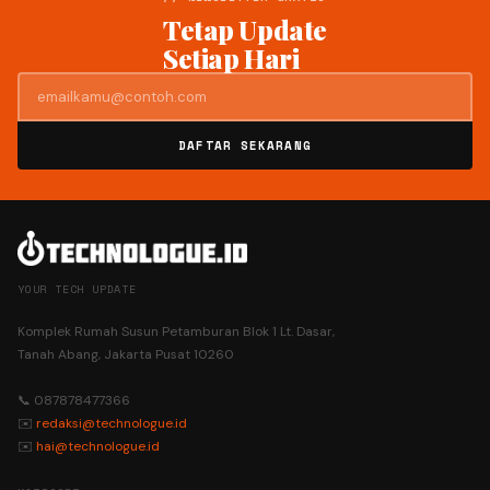
Tetap Update
Setiap Hari
DAFTAR SEKARANG
YOUR TECH UPDATE
Komplek Rumah Susun Petamburan Blok 1 Lt. Dasar,
Tanah Abang, Jakarta Pusat 10260
📞 087878477366
✉️
redaksi@technologue.id
✉️
hai@technologue.id