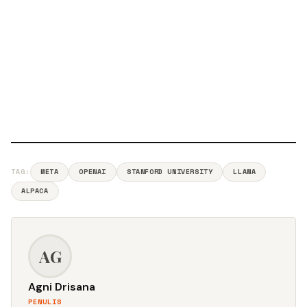
TAG:
META
OPENAI
STANFORD UNIVERSITY
LLAMA
ALPACA
AG
Agni Drisana
PENULIS