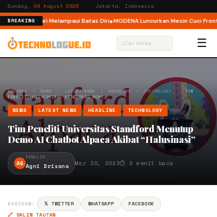
Sunday,
09 August 2026
· Jakarta, Indonesia
r, Ajak Pelari Melampaui Batas Diri
MODENA Luncurkan Mesin Cuci Front L
BREAKING
☰
⌕
BERANDA
/
NEWS
/
LATEST NEWS
/
HEADLINE
/
TECHNOLOGY
/
TIM
PENELITI UNIVERSITAS STANDFORD MENU…
NEWS
LATEST NEWS
HEADLINE
TECHNOLOGY
Tim Peneliti Universitas Standford Menutup
Demo AI Chatbot Alpaca Akibat “Halusinasi”
PENULIS
AG
Mar 30, 2023
⏱ 2 menit baca
Agni Drisana
BAGIKAN:
𝕏 TWITTER
WHATSAPP
FACEBOOK
🔗 SALIN TAUTAN