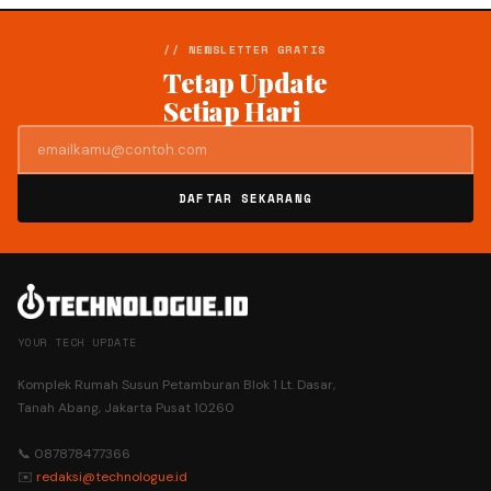
// NEWSLETTER GRATIS
Tetap Update
Setiap Hari
DAFTAR SEKARANG
YOUR TECH UPDATE
Komplek Rumah Susun Petamburan Blok 1 Lt. Dasar,
Tanah Abang, Jakarta Pusat 10260
📞 087878477366
✉️
redaksi@technologue.id