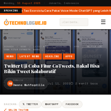
Monday,
10 August 2026
· Jakarta, Indonesia
ou hingga The Tao Exorcist
Cara Pakai Voice Mode ChatGPT yang Lebih Nat
BREAKING
☰
⌕
BERANDA
/
NEWS
/
LATEST NEWS
/
HEADLINE
/
APPS
/
TWITTER UJI
COBA FITUR COTWEETS, BAKAL …
NEWS
LATEST NEWS
HEADLINE
APPS
Twitter Uji Coba Fitur CoTweets, Bakal Bisa
Bikin Tweet Kolaboratif
PENULIS
DW
Jul 11, 2022
⏱ 2 menit baca
Dwana Muhfaqdilla
BAGIKAN:
𝕏 TWITTER
WHATSAPP
FACEBOOK
🔗 SALIN TAUTAN