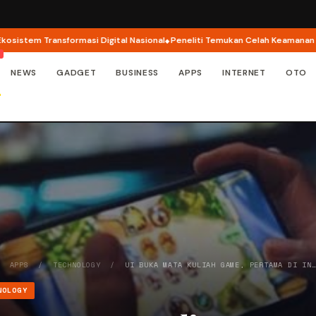
 Transformasi Digital Nasional
Peneliti Temukan Celah Keamanan di Apple 
NEWS
GADGET
BUSINESS
APPS
INTERNET
OTO
/
APPS
/
TECHNOLOGY
/
UI BUKA MATA KULIAH GAME, PERTAMA DI IN
NOLOGY