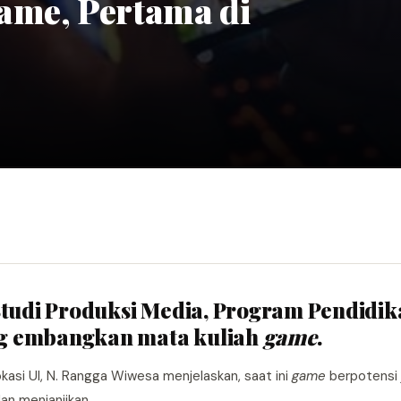
ame, Pertama di
 Studi Produksi Media, Program Pendidi
ang embangkan mata kuliah
game
.
asi UI, N. Rangga Wiwesa menjelaskan, saat ini
game
berpotensi 
an menjanjikan.