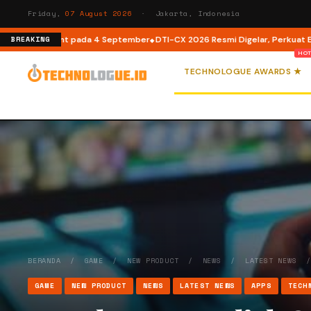
Friday,
07 August 2026
· Jakarta, Indonesia
Assistant pada 4 September
DTI-CX 2026 Resmi Digelar, Perkuat Ekosistem
BREAKING
TECHNOLOGUE AWARDS ★
BERANDA
/
GAME
/
NEW PRODUCT
/
NEWS
/
LATEST NEWS
GAME
NEW PRODUCT
NEWS
LATEST NEWS
APPS
TECH