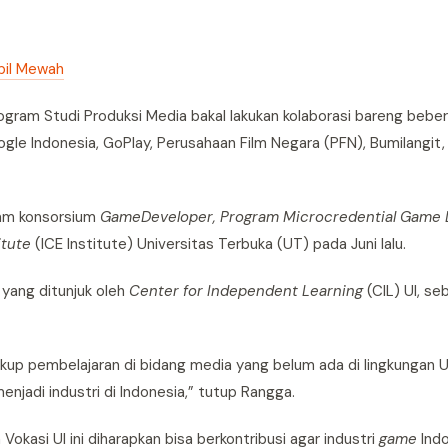
obil Mewah
rogram Studi Produksi Media bakal lakukan kolaborasi bareng beber
ogle Indonesia, GoPlay, Perusahaan Film Negara (PFN), Bumilangi
alam konsorsium
Game
Developer
,
Program Microcredential Game 
itute
(ICE Institute) Universitas Terbuka (UT) pada Juni lalu.
 yang ditunjuk oleh
Center for Independent Learning
(CIL) UI, se
kup pembelajaran di bidang media yang belum ada di lingkungan UI
jadi industri di Indonesia,” tutup Rangga.
okasi UI ini diharapkan bisa berkontribusi agar industri
game
Indo