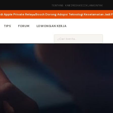
TENTANG KAMI
REDAKSI
IKLAN
KONTAK
Private Relay
Bosch Dorong Adopsi Teknologi Keselamatan Jadi Fokus Ut
TIPS
FORUM
LOWONGAN KERJA
⌕
…