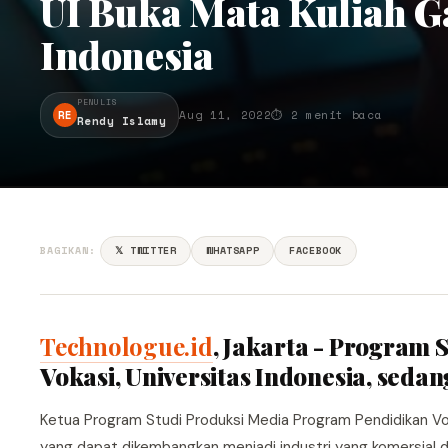
UI Buka Mata Kuliah G
Indonesia
PENULIS
RE
Aug 11, 2022
⏱ 2 menit baca
Rendy Islamy
BAGIKAN:
𝕏 TWITTER
WHATSAPP
FACEBOOK
Technologue.id
, Jakarta - Program
Vokasi, Universitas Indonesia, sed
Ketua Program Studi Produksi Media Program Pendidikan Vok
yang dapat dikembangkan menjadi industri yang komersial d