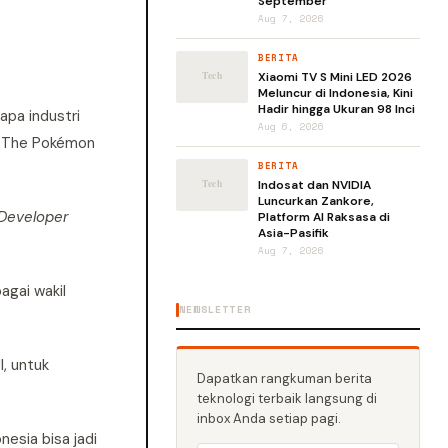
September
Aug 7, 2026
BERITA
Xiaomi TV S Mini LED 2026
Meluncur di Indonesia, Kini
Hadir hingga Ukuran 98 Inci
apa industri
Aug 6, 2026
t, The Pokémon
BERITA
Indosat dan NVIDIA
Luncurkan Zankore,
Developer
Platform AI Raksasa di
Asia-Pasifik
Aug 7, 2026
bagai wakil
NEWSLETTER
, untuk
Dapatkan rangkuman berita
teknologi terbaik langsung di
inbox Anda setiap pagi.
nesia bisa jadi