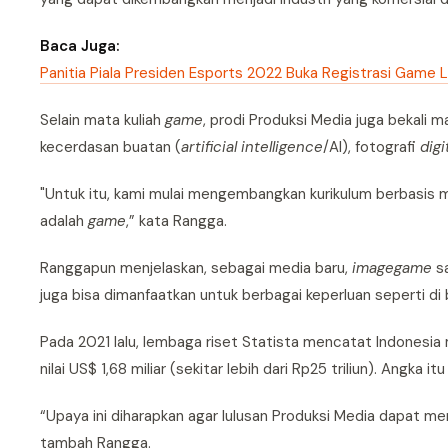
Baca Juga:
Panitia Piala Presiden Esports 2022 Buka Registrasi Game L
Selain mata kuliah
game
, prodi Produksi Media juga bekali 
kecerdasan buatan (
artificial intelligence
/AI), fotografi
digi
"Untuk itu, kami mulai mengembangkan kurikulum berbasis m
adalah
game
,” kata Rangga.
Ranggapun menjelaskan, sebagai media baru,
image
game
sa
juga bisa dimanfaatkan untuk berbagai keperluan seperti di
Pada 2021 lalu, lembaga riset Statista mencatat Indonesia
nilai US$ 1,68 miliar (sekitar lebih dari Rp25 triliun). Angk
“Upaya ini diharapkan agar lulusan Produksi Media dapat men
tambah Rangga.