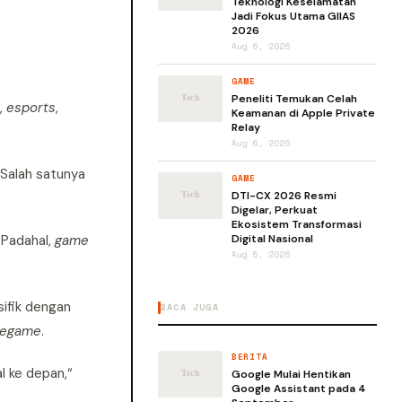
Teknologi Keselamatan
Jadi Fokus Utama GIIAS
2026
Aug 6, 2026
GAME
Peneliti Temukan Celah
k,
esports
,
Keamanan di Apple Private
Relay
Aug 6, 2026
 Salah satunya
GAME
DTI-CX 2026 Resmi
Digelar, Perkuat
Ekosistem Transformasi
 Padahal,
game
Digital Nasional
Aug 5, 2026
sifik dengan
BACA JUGA
le
game
.
BERITA
l ke depan,“
Google Mulai Hentikan
Google Assistant pada 4