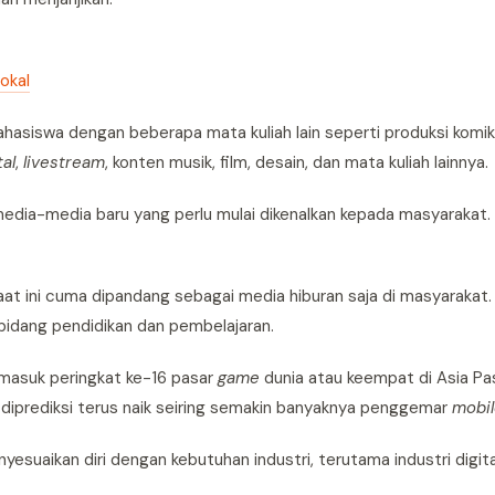
okal
mahasiswa dengan beberapa mata kuliah lain seperti produksi komi
tal
,
livestream
, konten musik, film, desain, dan mata kuliah lainnya.
edia-media baru yang perlu mulai dikenalkan kepada masyarakat.
at ini cuma dipandang sebagai media hiburan saja di masyarakat.
 bidang pendidikan dan pembelajaran.
 masuk peringkat ke-16 pasar
game
dunia atau keempat di Asia Pa
a itu diprediksi terus naik seiring semakin banyaknya penggemar
mobi
yesuaikan diri dengan kebutuhan industri, terutama industri digita