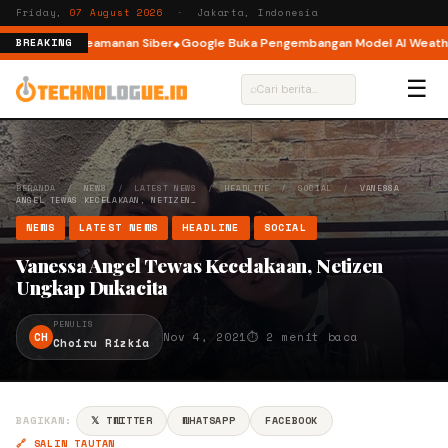
Friday,
07 August 2026
· Jakarta, Indonesia
i Insiden Keamanan Siber
Google Buka Pengembangan Model AI WeatherNe
BREAKING
☰
⌕
BERANDA
/
NEWS
/
LATEST NEWS
/
HEADLINE
/
SOCIAL
/
VANESSA
ANGEL TEWAS KECELAKAAN, NETIZEN…
NEWS
LATEST NEWS
HEADLINE
SOCIAL
Vanessa Angel Tewas Kecelakaan, Netizen
Ungkap Dukacita
PENULIS
CH
Nov 4, 2021
⏱ 2 menit baca
Choiru Rizkia
BAGIKAN:
𝕏 TWITTER
WHATSAPP
FACEBOOK
🔗 SALIN TAUTAN