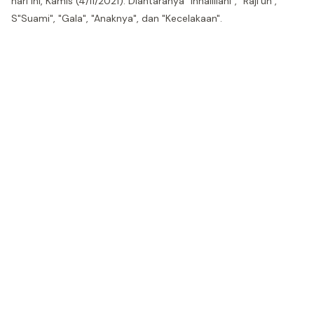
hari ini, Kamis (4/11/2021). Diantaranya "Innalillahi", "Raji'un",
S"Suami", "Gala", "Anaknya", dan "Kecelakaan".