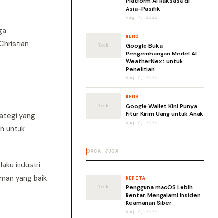
Platform AI Raksasa di
Asia-Pasifik
Aug 7, 2026
ga
NEWS
Christian
Google Buka
Pengembangan Model AI
WeatherNext untuk
Penelitian
Aug 7, 2026
NEWS
Google Wallet Kini Punya
Fitur Kirim Uang untuk Anak
rategi yang
Aug 7, 2026
an untuk
BACA JUGA
aku industri
aman yang baik
BERITA
Pengguna macOS Lebih
Rentan Mengalami Insiden
Keamanan Siber
Aug 7, 2026