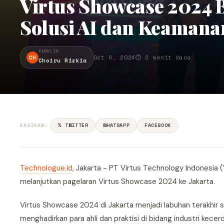
Virtus Showcase 2024 B
Solusi AI dan Keamana
PENULIS
CH
Oct 9, 2024
⏱ 2 menit baca
Choiru Rizkia
BAGIKAN:
𝕏 TWITTER
WHATSAPP
FACEBOOK
Technologue.id
, Jakarta - PT Virtus Technology Indonesia (
melanjutkan pagelaran Virtus Showcase 2024 ke Jakarta.
Virtus Showcase 2024 di Jakarta menjadi labuhan terakhir 
menghadirkan para ahli dan praktisi di bidang industri ke