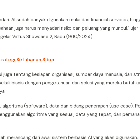
indari. AI sudah banyak digunakan mulai dari financial services, hing
ahaan juga harus menyadari risiko dan peluang yang muncul," ujar 
ggelar Virtus Showcase 2, Rabu (9/10/2024).
trategi Ketahanan Siber
pi juga tentang kesiapan organisasi, sumber daya manusia, dan st
bekali bisnis dengan pengetahuan dan solusi yang mereka butuhk
ya.
 algoritma (software), data dan bidang penerapan (use case). Pel
menggunakan algoritma yang sesuai, data yang tepat, dan pemah
alah merancang dari awal sistem berbasis AI yang akan digunakan,