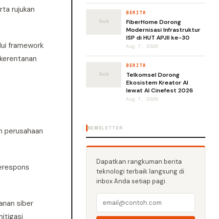
ta rujukan
BERITA
FiberHome Dorong
Modernisasi Infrastruktur
ISP di HUT APJII ke-30
lui framework
Aug 7, 2026
 kerentanan
BERITA
Telkomsel Dorong
Ekosistem Kreator AI
lewat AI Cinefest 2026
Aug 7, 2026
NEWSLETTER
an perusahaan
.
Dapatkan rangkuman berita
merespons
teknologi terbaik langsung di
inbox Anda setiap pagi.
anan siber
itigasi