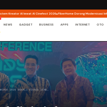
ator AI lewat AI Cinefest 2026
FiberHome Dorong Modernisasi Infrastruktu
NEWS
GADGET
BUSINESS
APPS
INTERNET
OTO
OWCASE 2024 BEKALI BISNIS DENG…