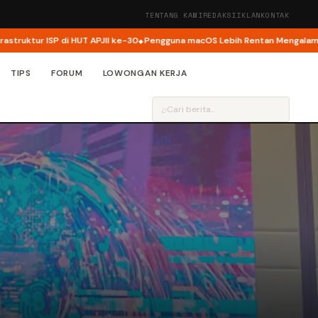
TENTANG KAMI
REDAKSI
IKLAN
KONTAK
r ISP di HUT APJII ke-30
Pengguna macOS Lebih Rentan Mengalami Inside
TIPS
FORUM
LOWONGAN KERJA
⌕