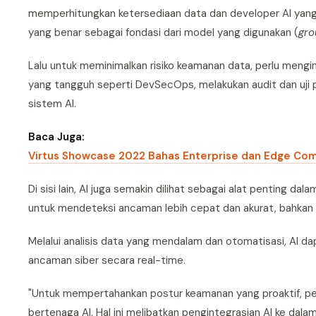
memperhitungkan ketersediaan data dan developer AI yan
yang benar sebagai fondasi dari model yang digunakan (
gro
Lalu untuk meminimalkan risiko keamanan data, perlu meng
yang tangguh seperti DevSecOps, melakukan audit dan uji p
sistem AI.
Baca Juga:
Virtus Showcase 2022 Bahas Enterprise dan Edge Com
Di sisi lain, AI juga semakin dilihat sebagai alat penting 
untuk mendeteksi ancaman lebih cepat dan akurat, bahka
Melalui analisis data yang mendalam dan otomatisasi, AI 
ancaman siber secara real-time.
"Untuk mempertahankan postur keamanan yang proaktif, pe
bertenaga AI. Hal ini melibatkan pengintegrasian AI ke dal