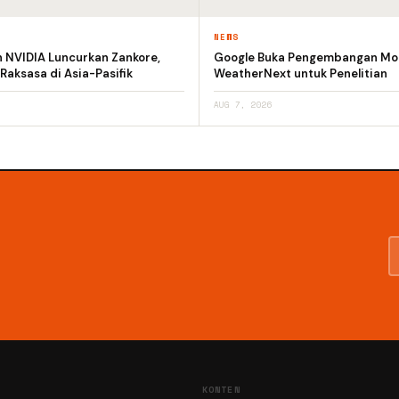
NEWS
n NVIDIA Luncurkan Zankore,
Google Buka Pengembangan Mod
 Raksasa di Asia-Pasifik
WeatherNext untuk Penelitian
AUG 7, 2026
KONTEN