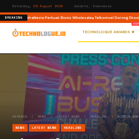
Saturday,
08 August 2026
· Jakarta, Indonesia
p 2, InfraNexia Perkuat Bisnis Wholesale
Telkomsel Dorong Ekosistem Kre
BREAKING
TECHNOLOGUE AWARDS ★
BERANDA
/
NEWS
/
LATEST NEWS
/
HEADLINE
/
VIRTUS SH
NEWS
LATEST NEWS
HEADLINE