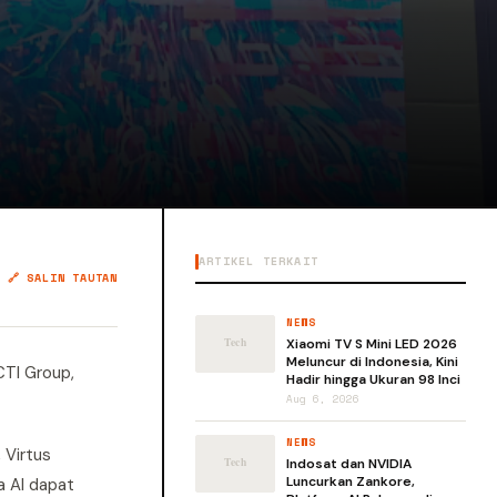
ARTIKEL TERKAIT
🔗 SALIN TAUTAN
NEWS
Xiaomi TV S Mini LED 2026
Meluncur di Indonesia, Kini
CTI Group,
Hadir hingga Ukuran 98 Inci
Aug 6, 2026
NEWS
 Virtus
Indosat dan NVIDIA
Luncurkan Zankore,
a AI dapat