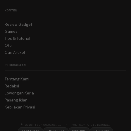
KONTEN
Review Gadget
Games
Tips & Tutorial
Oto
Cari Artikel
PERUSAHAAN
Tentang Kami
Redaksi
Lowongan Kerja
Pasang Iklan
Kebijakan Privasi
© 2026 TECHNOLOGUE.ID · HAK CIPTA DILINDUNGI
INSTAGRAM
TWITTER/X
YOUTUBE
FACEBOOK