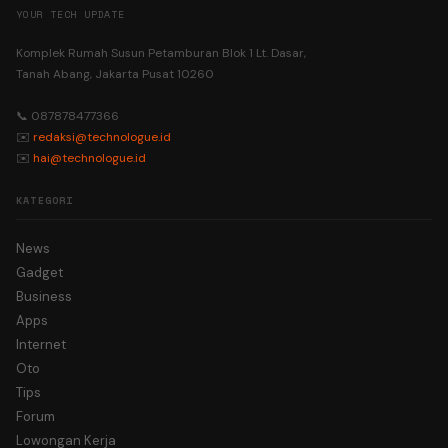
YOUR TECH UPDATE
Komplek Rumah Susun Petamburan Blok 1 Lt. Dasar,
Tanah Abang, Jakarta Pusat 10260
📞 087878477366
✉️
redaksi@technologue.id
✉️
hai@technologue.id
KATEGORI
News
Gadget
Business
Apps
Internet
Oto
Tips
Forum
Lowongan Kerja