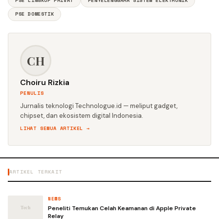
PSE LINGKUP PRIVAT
PENYELENGGARA SISTEM ELEKTRONIK
PSE DOMESTIK
CH
Choiru Rizkia
PENULIS
Jurnalis teknologi Technologue.id — meliput gadget,
chipset, dan ekosistem digital Indonesia.
LIHAT SEMUA ARTIKEL →
ARTIKEL TERKAIT
NEWS
Peneliti Temukan Celah Keamanan di Apple Private
Relay