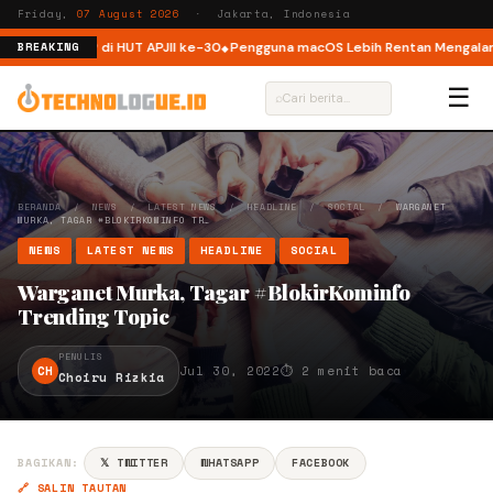
Friday,
07 August 2026
· Jakarta, Indonesia
truktur ISP di HUT APJII ke-30
Pengguna macOS Lebih Rentan Mengalami I
BREAKING
☰
⌕
BERANDA
/
NEWS
/
LATEST NEWS
/
HEADLINE
/
SOCIAL
/
WARGANET
MURKA, TAGAR #BLOKIRKOMINFO TR…
NEWS
LATEST NEWS
HEADLINE
SOCIAL
Warganet Murka, Tagar #BlokirKominfo
Trending Topic
PENULIS
CH
Jul 30, 2022
⏱ 2 menit baca
Choiru Rizkia
BAGIKAN:
𝕏 TWITTER
WHATSAPP
FACEBOOK
🔗 SALIN TAUTAN