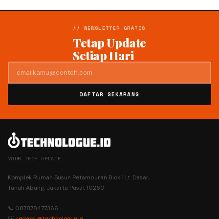
// NEWSLETTER GRATIS
Tetap Update
Setiap Hari
DAFTAR SEKARANG
YOUR TECH UPDATE
Komplek Rumah Susun Petamburan Blok 1 Lt. Dasar,
Tanah Abang, Jakarta Pusat 10260
📞 087878477366
✉️
redaksi@technologue.id