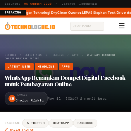
Saturday,
08 August 2026
· Jakarta, Indonesia
ont Load dengan Teknologi DryClean Ozone
LEPAS Siapkan Test Drive dan 
BREAKING
☰
⌕
BERANDA
/
LATEST NEWS
/
HEADLINE
/
APPS
/
WHATSAPP BENAMKAN
DOMPET DIGITAL FACEBO…
LATEST NEWS
HEADLINE
APPS
WhatsApp Benamkan Dompet Digital Facebook
untuk Pembayaran Online
PENULIS
CH
Nov 11, 2021
⏱ 2 menit baca
Choiru Rizkia
BAGIKAN:
𝕏 TWITTER
WHATSAPP
FACEBOOK
🔗 SALIN TAUTAN