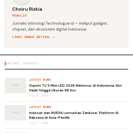
Choiru Rizkia
PENULIS
Jurnalis teknologi Technologue.id — meliput gadget,
chipset, dan ekosistem digital Indonesia.
LIHAT SEMUA ARTIKEL →
ARTIKEL TERKAIT
LATEST NEWS
Xiaomi TV S Mini LED 2026 Meluncur di Indonesia, Kini
Hadir hingga Ukuran 98 Inci
Aug 6, 2026
LATEST NEWS
Indosat dan NVIDIA Luncurkan Zankore, Platform AI
Raksasa di Asia-Pasifik
Aug 7, 2026