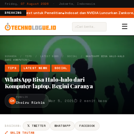
Friday,
07 August 2026
· Jakarta, Indonesia
 WeatherNext untuk Penelitian
Indosat dan NVIDIA Luncurkan Zankore, Pla
BREAKING
☰
⌕
BERANDA
/
TIPS
/
LATEST NEWS
/
SOCIAL
/
WHATSAPP BISA HALO-HALO
DARI KOMPUTER/L…
TIPS
LATEST NEWS
SOCIAL
WhatsApp Bisa Halo-halo dari
Komputer/laptop, Begini Caranya
PENULIS
CH
Mar 5, 2021
⏱ 2 menit baca
Choiru Rizkia
BAGIKAN:
𝕏 TWITTER
WHATSAPP
FACEBOOK
🔗 SALIN TAUTAN