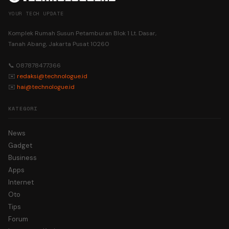
YOUR TECH UPDATE
Komplek Rumah Susun Petamburan Blok 1 Lt. Dasar,
Tanah Abang, Jakarta Pusat 10260
📞 087878477366
✉️
redaksi@technologue.id
✉️
hai@technologue.id
KATEGORI
News
Gadget
Business
Apps
Internet
Oto
Tips
Forum