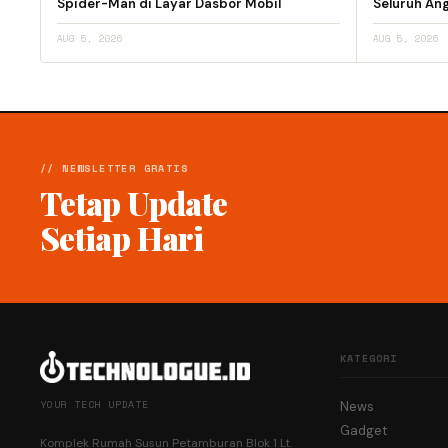
Spider-Man di Layar Dasbor Mobil
Seluruh An
AUG 5, 2026
AUG 5, 2026
// NEWSLETTER GRATIS
Tetap Update
Setiap Hari
KATEGORI
YOUR TECH UPDATE
News
Gadget
Komplek Rumah Susun Petamburan Blok 1 Lt.