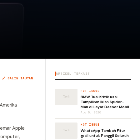
ARTIKEL TERKAIT
🔗 SALIN TAUTAN
HOT ISSUE
BMW Tuai Kritik usai
Tampilkan Iklan Spider-
 Amerika
Man di Layar Dasbor Mobil
Aug 5, 2026
HOT ISSUE
gemar Apple
WhatsApp Tambah Fitur
@all untuk Panggil Seluruh
komputer,