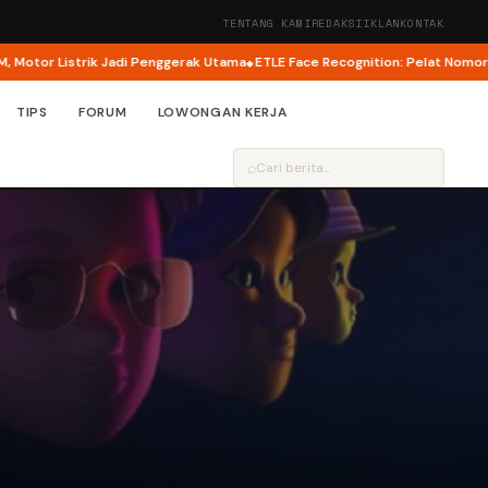
TENTANG KAMI
REDAKSI
IKLAN
KONTAK
 Listrik Jadi Penggerak Utama
ETLE Face Recognition: Pelat Nomor Palsu K
TIPS
FORUM
LOWONGAN KERJA
⌕