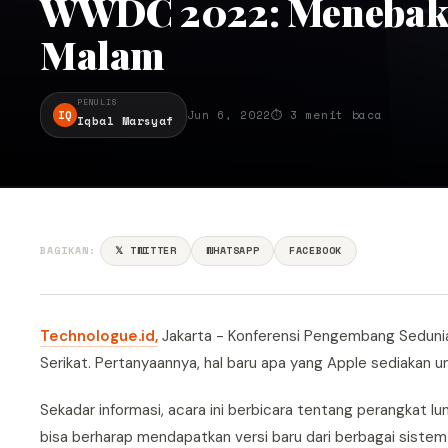
WWDC 2022: Menebak R
Malam
PENULIS
IQ
Jun 6, 2022
⏱ 3 menit baca
Iqbal Marsyaf
BAGIKAN:
𝕏 TWITTER
WHATSAPP
FACEBOOK
Technologue.id,
Jakarta - Konferensi Pengembang Sedunia 
Serikat. Pertanyaannya, hal baru apa yang Apple sediakan u
Sekadar informasi, acara ini berbicara tentang perangkat
bisa berharap mendapatkan versi baru dari berbagai sistem