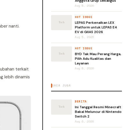
Anggota Grup Sekaligus
Aug 5, 2026
HOT ISSUE
LEPAS Perkenalkan LEX
ber nanti.
Platform untuk LEPAS E4
EV di GIIAS 2026
Aug 5, 2026
HOT ISSUE
BYD Tak Mau Perang Harga,
Pilih Adu Kualitas dan
Layanan
rubahan terkait
Aug 5, 2026
g lebih dinamis
BACA JUGA
BERITA
Ini Tanggal Resmi Minecraft
Bakal Meluncur di Nintendo
Switch 2
Aug 6, 2026