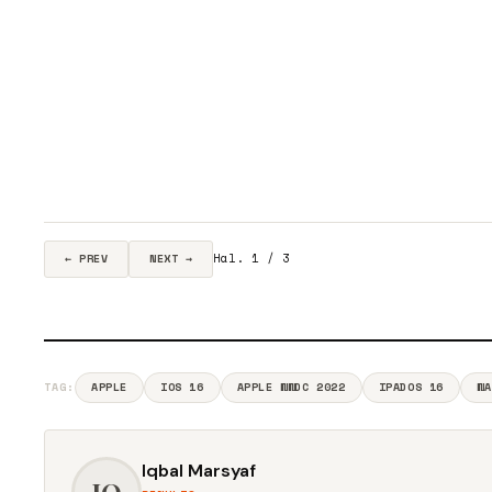
Hal. 1 / 3
← PREV
NEXT →
TAG:
APPLE
IOS 16
APPLE WWDC 2022
IPADOS 16
WA
Iqbal Marsyaf
IQ