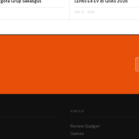
ggota Grup Sekaligus
LEPAS E4 EV di GIIAS 2026
AUG 5, 2026
KONTEN
Review Gadget
Games