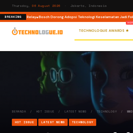
Thursday,
06 August 2026
· Jakarta, Indonesia
Private Relay
Bosch Dorong Adopsi Teknologi Keselamatan Jadi Fokus Uta
BREAKING
TECHNOLOGUE AWARDS ★
BERANDA
/
HOT ISSUE
/
LATEST NEWS
/
TECHNOLOGY
/
WW
HOT ISSUE
LATEST NEWS
TECHNOLOGY