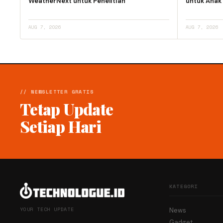
WeatherNext untuk Penelitian
untuk Anak
AUG 7, 2026
AUG 7, 2026
// NEWSLETTER GRATIS
Tetap Update
Setiap Hari
KATEGORI
YOUR TECH UPDATE
News
Gadget