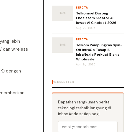
BERITA
Telkomsel Dorong
Ekosistem Kreator AI
lewat AI Cinefest 2026
Aug 7, 2026
BERITA
yang lebih
Telkom Rampungkan Spin-
W dan wireless
Off InfraCo Tahap 2,
InfraNexia Perkuat Bisnis
Wholesale
Aug 8, 2026
,5K) dengan
NEWSLETTER
i memberikan
Dapatkan rangkuman berita
teknologi terbaik langsung di
inbox Anda setiap pagi.