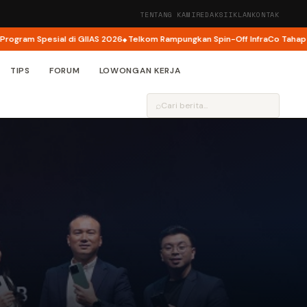
TENTANG KAMI
REDAKSI
IKLAN
KONTAK
am Spesial di GIIAS 2026
Telkom Rampungkan Spin-Off InfraCo Tahap 2, Inf
TIPS
FORUM
LOWONGAN KERJA
⌕