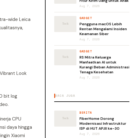
Fitur Kirim Uang untuk Anak
Aug 7, 2026
GADGET
tra-wide Leica
Pengguna macOS Lebih
ualitasnya,
Rentan Mengalami Insiden
Keamanan Siber
Aug 7, 2026
GADGET
RS Mitra Keluarga
Manfaatkan AI untuk
Kurangi Beban Administrasi
Tenaga Kesehatan
Vibrant Look
Aug 7, 2026
0 bit log
BACA JUGA
deo.
BERITA
inerja CPU
FiberHome Dorong
Modernisasi Infrastruktur
si daya hingga
ISP di HUT APJII ke-30
Aug 7, 2026
ingin Xiaomi