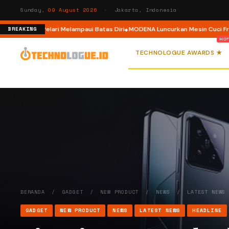
Sunday,
09 August 2026
· Jakarta, Indonesia
r, Ajak Pelari Melampaui Batas Diri
MODENA Luncurkan Mesin Cuci Front L
BREAKING
TECHNOLOGUE AWARDS ★
BERANDA
/
GADGET
/
NEW PRODUCT
/
NEWS
/
LATEST NEWS
GADGET
NEW PRODUCT
NEWS
LATEST NEWS
HEADLINE