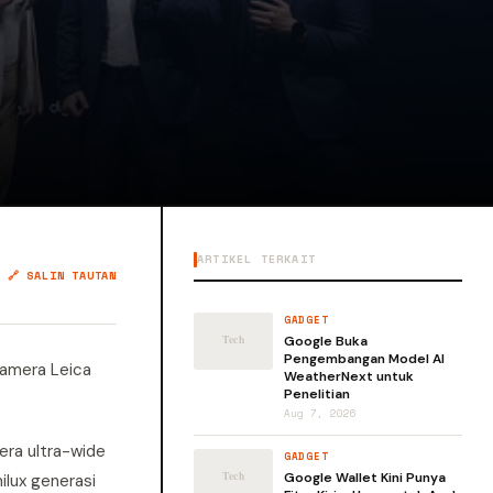
ARTIKEL TERKAIT
🔗 SALIN TAUTAN
GADGET
Google Buka
Pengembangan Model AI
 kamera Leica
WeatherNext untuk
Penelitian
Aug 7, 2026
era ultra-wide
GADGET
Google Wallet Kini Punya
lux generasi