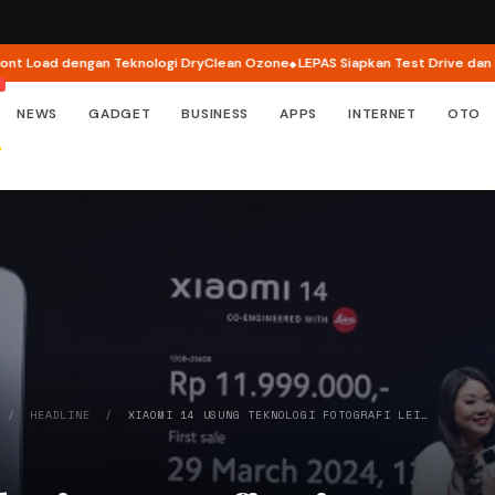
oad dengan Teknologi DryClean Ozone
LEPAS Siapkan Test Drive dan Progr
NEWS
GADGET
BUSINESS
APPS
INTERNET
OTO
/
HEADLINE
/
XIAOMI 14 USUNG TEKNOLOGI FOTOGRAFI LEI…