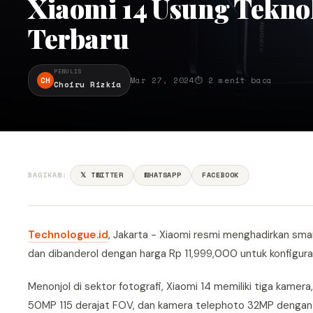
Xiaomi 14 Usung Teknol
Terbaru
PENULIS
CH
Mar 27, 2024
⏱ 2 menit baca
Choiru Rizkia
BAGIKAN:
𝕏 TWITTER
WHATSAPP
FACEBOOK
Technologue.id
, Jakarta - Xiaomi resmi menghadirkan smar
dan dibanderol dengan harga Rp 11,999,000 untuk konfigur
Menonjol di sektor fotografi, Xiaomi 14 memiliki tiga kamer
50MP 115 derajat FOV, dan kamera telephoto 32MP dengan f