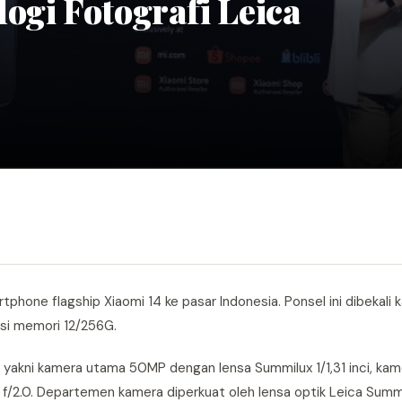
ogi Fotografi Leica
tphone flagship Xiaomi 14 ke pasar Indonesia. Ponsel ini dibekali
asi memori 12/256G.
a, yakni kamera utama 50MP dengan lensa Summilux 1/1,31 inci, kam
/2.0. Departemen kamera diperkuat oleh lensa optik Leica Summi