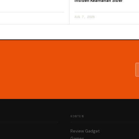
Insiden Keamanan Siber
AUG 7, 2026
KONTEN
Review Gadget
Games