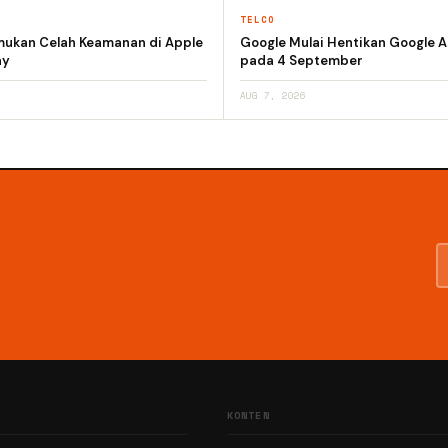
TELCO
emukan Celah Keamanan di Apple
Google Mulai Hentikan Google A
ay
pada 4 September
AUG 7, 2026
KONTEN