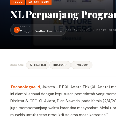
TELCO
LATEST NEWS
XL Perpanjang Progra
PENULIS
TA
Apr 3, 2020
⏱ 2 menit bac
Tangguh Yudha Ramadhan
BAGIKAN:
𝕏 TWITTER
WHATSAPP
FACEBOOK
Technologue.id
, Jakarta - PT XL Axiata Tbk (XL Axiata)
ini diambil sesuai dengan keputusan pemerintah yang mem
Direktur & CEO XL Axiata, Dian Siswarini pada Kamis (2/4/
juga memperpanjang waktu karantina masyarakat. Melalui pr
mungkin untuk tetap produktif selama masa karantina."