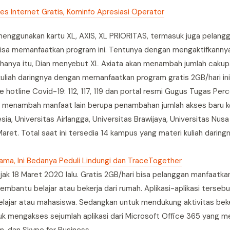
es Internet Gratis, Kominfo Apresiasi Operator
nggunakan kartu XL, AXIS, XL PRIORITAS, termasuk juga pelangg
isa memanfaatkan program ini. Tentunya dengan mengaktifkannya
ak hanya itu, Dian menyebut XL Axiata akan menambah jumlah caku
uliah daringnya dengan memanfaatkan program gratis 2GB/hari ini
e hotline Covid-19: 112, 117, 119 dan portal resmi Gugus Tugas Pe
ta menambah manfaat lain berupa penambahan jumlah akses baru ke
esia, Universitas Airlangga, Universitas Brawijaya, Universitas Nu
aret. Total saat ini tersedia 14 kampus yang materi kuliah daring
ama, Ini Bedanya Peduli Lindungi dan TraceTogether
ejak 18 Maret 2020 lalu. Gratis 2GB/hari bisa pelanggan manfaatka
embantu belajar atau bekerja dari rumah. Aplikasi-aplikasi terse
elajar atau mahasiswa. Sedangkan untuk mendukung aktivitas beke
 mengakses sejumlah aplikasi dari Microsoft Office 365 yang mel