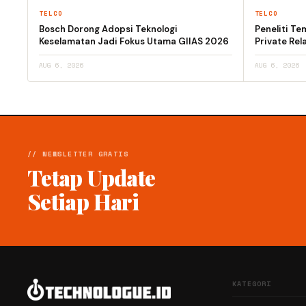
TELCO
TELCO
Bosch Dorong Adopsi Teknologi
Peneliti T
Keselamatan Jadi Fokus Utama GIIAS 2026
Private Rel
AUG 6, 2026
AUG 6, 2026
// NEWSLETTER GRATIS
Tetap Update
Setiap Hari
KATEGORI