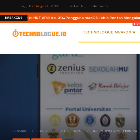
Friday,
07 August 2026
· Jakarta, Indonesia
uktur ISP di HUT APJII ke-30
Pengguna macOS Lebih Rentan Mengalami Ins
BREAKING
TECHNOLOGUE AWARDS ★
BERANDA
/
TELCO
/
LATEST NEWS
/
XL PERPANJANG PROGRAM