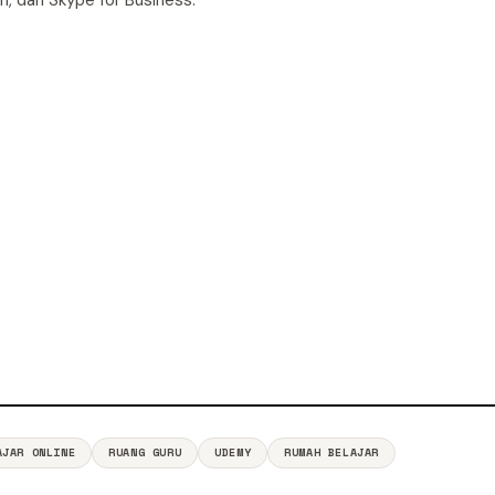
m, dan Skype for Business.
AJAR ONLINE
RUANG GURU
UDEMY
RUMAH BELAJAR