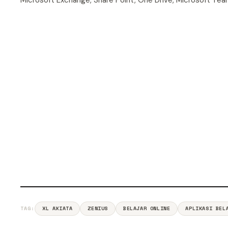
Microsoft Exchange, Share Point, One Drive, Microsoft Tea
TAG:
XL AXIATA
ZENIUS
BELAJAR ONLINE
APLIKASI BEL