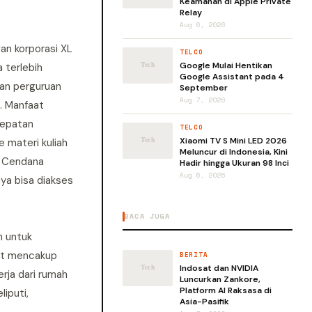
Keamanan di Apple Private
Relay
Aug 6, 2026
an korporasi XL
TELCO
Google Mulai Hentikan
 terlebih
Google Assistant pada 4
pan perguruan
September
Aug 7, 2026
. Manfaat
rcepatan
TELCO
Xiaomi TV S Mini LED 2026
 materi kuliah
Meluncur di Indonesia, Kini
sa Cendana
Hadir hingga Ukuran 98 Inci
Aug 6, 2026
nya bisa diakses
BACA JUGA
n untuk
but mencakup
BERITA
Indosat dan NVIDIA
rja dari rumah
Luncurkan Zankore,
Platform AI Raksasa di
iputi,
Asia-Pasifik