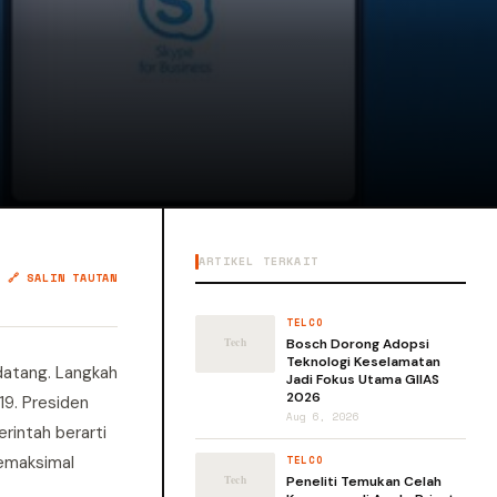
ARTIKEL TERKAIT
🔗 SALIN TAUTAN
TELCO
Bosch Dorong Adopsi
Teknologi Keselamatan
datang. Langkah
Jadi Fokus Utama GIIAS
2026
9. Presiden
Aug 6, 2026
rintah berarti
semaksimal
TELCO
Peneliti Temukan Celah