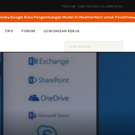
TENTANG KAMI
REDAKSI
IKLAN
KONTAK
Google Buka Pengembangan Model AI WeatherNext untuk Penelitian
Indos
TIPS
FORUM
LOWONGAN KERJA
⌕