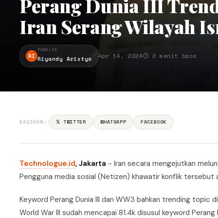
Perang Dunia III Trend
Iran Serang Wilayah Is
PENULIS
RI
Apr 14, 2024
⏱ 2 menit baca
Riyandy Aristyo
BAGIKAN:
𝕏 TWITTER
WHATSAPP
FACEBOOK
Technologue.id
, Jakarta
- Iran secara mengejutkan melunc
Pengguna media sosial (Netizen) khawatir konflik tersebut a
Keyword Perang Dunia III dan WW3 bahkan trending topic di 
World War III sudah mencapai 81.4k disusul keyword Perang D