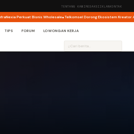
TENTANG KAMI
REDAKSI
IKLAN
KONTAK
xia Perkuat Bisnis Wholesale
Telkomsel Dorong Ekosistem Kreator AI lewa
TIPS
FORUM
LOWONGAN KERJA
⌕