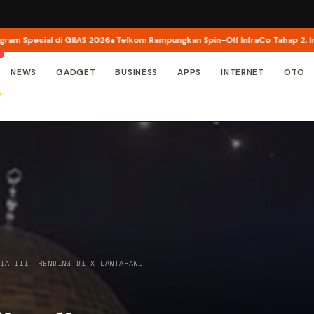
pesial di GIIAS 2026
Telkom Rampungkan Spin-Off InfraCo Tahap 2, InfraNe
NEWS
GADGET
BUSINESS
APPS
INTERNET
OTO
NIA III TRENDING DI X LANTARAN…