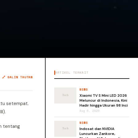
ARTIKEL TERKAIT
🔗 SALIN TAUTAN
NEWS
Xiaomi TV S Mini LED 2026
Meluncur di Indonesia, Kini
aktu setempat.
Hadir hingga Ukuran 98 Inci
I).
Aug 6, 2026
NEWS
an tentang
Indosat dan NVIDIA
Luncurkan Zankore,