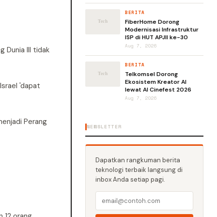
BERITA
FiberHome Dorong
Modernisasi Infrastruktur
ISP di HUT APJII ke-30
Aug 7, 2026
 Dunia III tidak
BERITA
Telkomsel Dorong
Ekosistem Kreator AI
srael 'dapat
lewat AI Cinefest 2026
Aug 7, 2026
menjadi Perang
NEWSLETTER
Dapatkan rangkuman berita
teknologi terbaik langsung di
inbox Anda setiap pagi.
 12 orang,