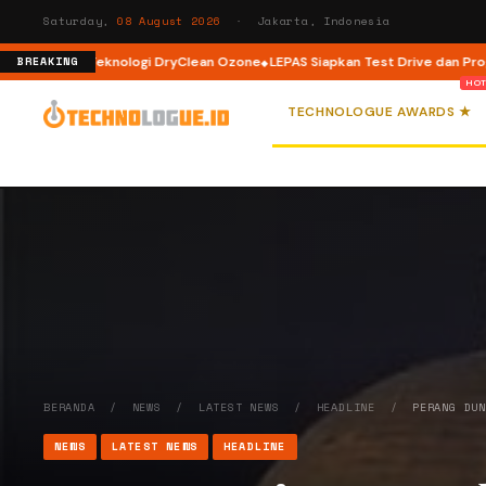
Saturday,
08 August 2026
· Jakarta, Indonesia
dengan Teknologi DryClean Ozone
LEPAS Siapkan Test Drive dan Program S
BREAKING
TECHNOLOGUE AWARDS ★
BERANDA
/
NEWS
/
LATEST NEWS
/
HEADLINE
/
PERANG DU
NEWS
LATEST NEWS
HEADLINE