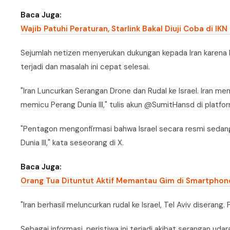
Baca Juga:
Wajib Patuhi Peraturan, Starlink Bakal Diuji Coba di IKN
Sejumlah netizen menyerukan dukungan kepada Iran karena bera
terjadi dan masalah ini cepat selesai.
"Iran Luncurkan Serangan Drone dan Rudal ke Israel. Iran m
memicu Perang Dunia III," tulis akun @SumitHansd di platfor
"Pentagon mengonfirmasi bahwa Israel secara resmi sedang d
Dunia III," kata seseorang di X.
Baca Juga:
Orang Tua Dituntut Aktif Memantau Gim di Smartphone
"Iran berhasil meluncurkan rudal ke Israel, Tel Aviv diserang. 
Sebagai informasi, peristiwa ini terjadi akibat serangan u