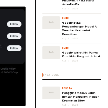
Platform AI Raksasa di
Asia-Pasifik
Aug 7, 2026
NEWS
Google Buka
Pengembangan Model AI
WeatherNext untuk
Penelitian
Aug 7, 2026
NEWS
Google Wallet Kini Punya
Fitur Kirim Uang untuk Anak
Aug 7, 2026
BACA JUGA
BERITA
Pengguna macOS Lebih
Rentan Mengalami Insiden
Keamanan Siber
Aug 7, 2026