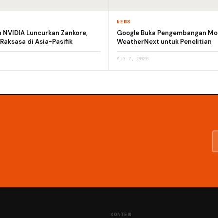
NEWS
n NVIDIA Luncurkan Zankore,
Google Buka Pengembangan Mod
 Raksasa di Asia-Pasifik
WeatherNext untuk Penelitian
AUG 7, 2026
KONTEN