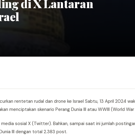
ing di X Lantaran
rael
urkan rentetan rudal dan drone ke Israel Sabtu, 13 April 2024 w
kan menciptakan skenario Perang Dunia III atau WWIII (World War II
media sosial X (Twitter). Bahkan, sampai saat ini jumlah posting
unia III dengan total 2.383 post.