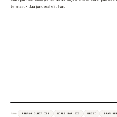
termasuk dua jenderal elit Iran.
TAG:
PERANG DUNIA III
WORLD WAR III
WWIII
IRAN SE