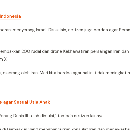
 Indonesia
ni menyerang Israel. Disisi lain, netizen juga berdoa agar Perang
enembakkan 200 rudal dan drone Kekhawatiran persaingan Iran dan I
m X.
iserang oleh Iran. Mari kita berdoa agar hal ini tidak meningkat 
 agar Sesuai Usia Anak
Perang Dunia III telah dimulai," tambah netizen lainnya.
dara di Damaskus yang menghancurkan konsulat Iran dan menewaskan