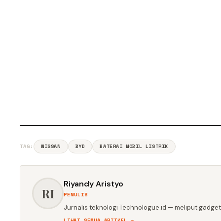
TAG:
NISSAN
BYD
BATERAI MOBIL LISTRIK
Riyandy Aristyo
RI
PENULIS
Jurnalis teknologi Technologue.id — meliput gadget,
LIHAT SEMUA ARTIKEL →