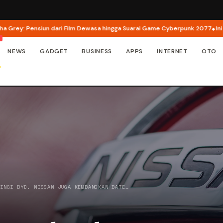
 Pensiun dari Film Dewasa hingga Suarai Game Cyberpunk 2077
Ini Tanggal
NEWS
GADGET
BUSINESS
APPS
INTERNET
OTO
AINGI BYD, NISSAN JUGA KEMBANGKAN BATE…