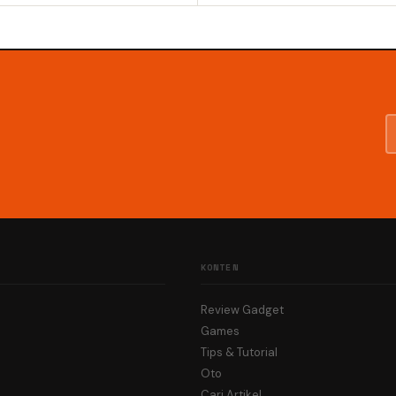
KONTEN
Review Gadget
Games
Tips & Tutorial
Oto
Cari Artikel