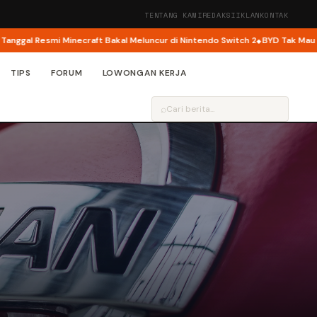
TENTANG KAMI
REDAKSI
IKLAN
KONTAK
 Resmi Minecraft Bakal Meluncur di Nintendo Switch 2
BYD Tak Mau Perang Har
TIPS
FORUM
LOWONGAN KERJA
⌕