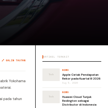
ARTIKEL TERKAIT
🔗 SALIN TAUTAN
NEWS
Apple Cetak Pendapatan
Rekor pada Kuartal III 2026
Pabrik Yokohama
Aug 5, 2026
aterai.
NEWS
Huawei Cloud Tunjuk
ai pada tahun
Redington sebagai
Distributor di Indonesia