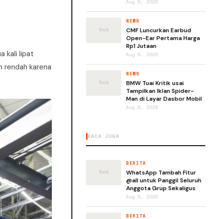
Aug 5, 2026
NEWS
CMF Luncurkan Earbud
Open-Ear Pertama Harga
Rp1 Jutaan
 kali lipat
Aug 5, 2026
ih rendah karena
NEWS
BMW Tuai Kritik usai
Tampilkan Iklan Spider-
Man di Layar Dasbor Mobil
Aug 5, 2026
BACA JUGA
BERITA
WhatsApp Tambah Fitur
@all untuk Panggil Seluruh
Anggota Grup Sekaligus
Aug 5, 2026
BERITA