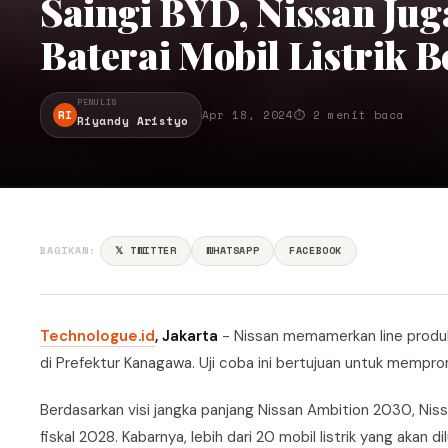
Saingi BYD, Nissan J
Baterai Mobil Listrik 
PENULIS
RI
Apr 18, 2024
⏱ 2 menit baca
Riyandy Aristyo
BAGIKAN:
𝕏 TWITTER
WHATSAPP
FACEBOOK
Technologue.id
, Jakarta
- Nissan memamerkan line produks
di Prefektur Kanagawa. Uji coba ini bertujuan untuk mempr
Berdasarkan visi jangka panjang Nissan Ambition 2030, Niss
fiskal 2028. Kabarnya, lebih dari 20 mobil listrik yang akan 