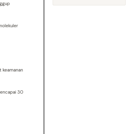
nggup
molekuler
kat keamanan
mencapai 30