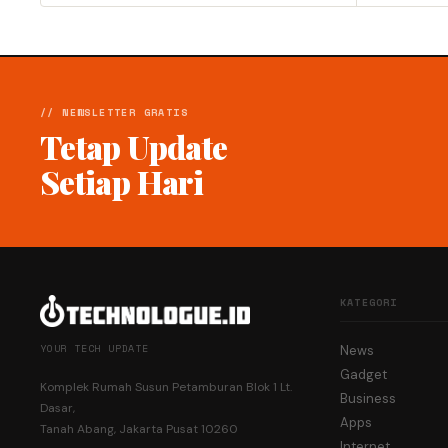
// NEWSLETTER GRATIS
Tetap Update
Setiap Hari
KATEGORI
YOUR TECH UPDATE
News
Gadget
Komplek Rumah Susun Petamburan Blok 1 Lt.
Business
Dasar,
Apps
Tanah Abang, Jakarta Pusat 10260
Internet