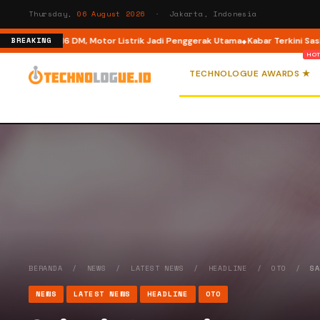
Thursday,
06 August 2026
· Jakarta, Indonesia
e di M6 DM, Motor Listrik Jadi Penggerak Utama
Kabar Terkini Sasha Grey:
BREAKING
TECHNOLOGUE AWARDS ★
BERANDA
/
NEWS
/
LATEST NEWS
/
HEADLINE
/
OTO
/
S
NEWS
LATEST NEWS
HEADLINE
OTO