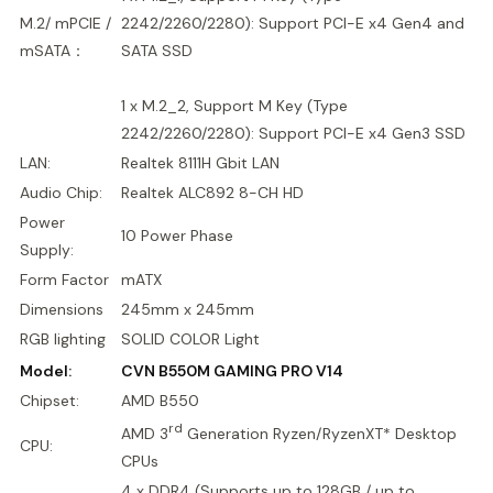
M.2/ mPCIE /
2242/2260/2280): Support PCI-E x4 Gen4 and
mSATA：
SATA SSD
1 x M.2_2, Support M Key (Type
2242/2260/2280): Support PCI-E x4 Gen3 SSD
LAN:
Realtek 8111H Gbit LAN
Audio Chip:
Realtek ALC892 8-CH HD
Power
10 Power Phase
Supply:
Form Factor
mATX
Dimensions
245mm x 245mm
RGB lighting
SOLID COLOR Light
Model:
CVN B550M GAMING PRO V14
Chipset:
AMD B550
rd
AMD 3
Generation Ryzen/RyzenXT* Desktop
CPU:
CPUs
4 x DDR4 (Supports up to 128GB / up to