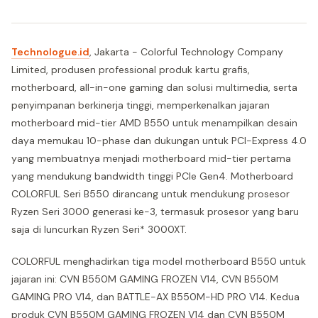
Technologue.id
, Jakarta - Colorful Technology Company
Limited, produsen professional produk kartu grafis,
motherboard, all-in-one gaming dan solusi multimedia, serta
penyimpanan berkinerja tinggi, memperkenalkan jajaran
motherboard mid-tier AMD B550 untuk menampilkan desain
daya memukau 10-phase dan dukungan untuk PCI-Express 4.0
yang membuatnya menjadi motherboard mid-tier pertama
yang mendukung bandwidth tinggi PCIe Gen4. Motherboard
COLORFUL Seri B550 dirancang untuk mendukung prosesor
Ryzen Seri 3000 generasi ke-3, termasuk prosesor yang baru
saja di luncurkan Ryzen Seri* 3000XT.
COLORFUL menghadirkan tiga model motherboard B550 untuk
jajaran ini: CVN B550M GAMING FROZEN V14, CVN B550M
GAMING PRO V14, dan BATTLE-AX B550M-HD PRO V14. Kedua
produk CVN B550M GAMING FROZEN V14 dan CVN B550M