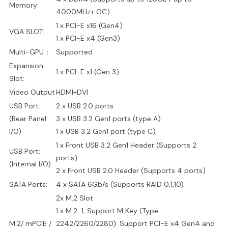
Memory:
4000MHz+ OC)
1 x PCI-E x16 (Gen4)
VGA SLOT:
1 x PCI-E x4 (Gen3)
Multi-GPU：
Supported
Expansion
1 x PCI-E x1 (Gen 3)
Slot:
Video Output
HDMI+DVI
USB Port:
2 x USB 2.0 ports
(Rear Panel
3 x USB 3.2 Gen1 ports (type A)
I/O)
1 x USB 3.2 Gen1 port (type C)
1 x Front USB 3.2 Gen1 Header (Supports 2
USB Port:
ports)
(Internal I/O)
2 x Front USB 2.0 Header (Supports 4 ports)
SATA Ports:
4 x SATA 6Gb/s (Supports RAID 0,1,10)
2x M.2 Slot
1 x M.2_1, Support M Key (Type
M.2/ mPCIE /
2242/2260/2280): Support PCI-E x4 Gen4 and