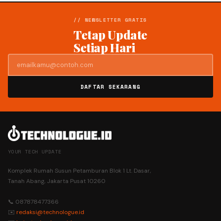
// NEWSLETTER GRATIS
Tetap Update
Setiap Hari
DAFTAR SEKARANG
YOUR TECH UPDATE
Komplek Rumah Susun Petamburan Blok 1 Lt. Dasar,
Tanah Abang, Jakarta Pusat 10260
📞 087878477366
✉️
redaksi@technologue.id