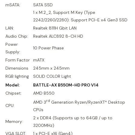
mSATA:
SATA SSD
1 x M.2_2, Support M Key (Type
2242/2260/2280): Support PCI-E x4 Gen3 SSD
LAN:
Realtek 8111H Gbit LAN
Audio Chip:
Realtek ALC892 8-CH HD
Power
10 Power Phase
Supply:
Form Factor
mATX
Dimensions
245mm x 245mm
RGB lighting
SOLID COLOR Light
Model:
BATTLE-AX B550M-HD PRO V14
Chipset:
AMD B550
rd
AMD 3
Generation Ryzen/RyzenXT* Desktop
CPU:
CPUs
2 x DDR4 (Supports up to 64GB / up to
Memory:
3200MHz)
VGA SLOT:
1 x PCI-E x16 (Gen4)