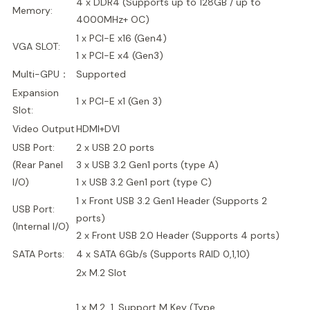
4 x DDR4 (Supports up to 128GB / up to
Memory:
4000MHz+ OC)
1 x PCI-E x16 (Gen4)
VGA SLOT:
1 x PCI-E x4 (Gen3)
Multi-GPU：
Supported
Expansion
1 x PCI-E x1 (Gen 3)
Slot:
Video Output
HDMI+DVI
USB Port:
2 x USB 2.0 ports
(Rear Panel
3 x USB 3.2 Gen1 ports (type A)
I/O)
1 x USB 3.2 Gen1 port (type C)
1 x Front USB 3.2 Gen1 Header (Supports 2
USB Port:
ports)
(Internal I/O)
2 x Front USB 2.0 Header (Supports 4 ports)
SATA Ports:
4 x SATA 6Gb/s (Supports RAID 0,1,10)
2x M.2 Slot
1 x M.2_1, Support M Key (Type