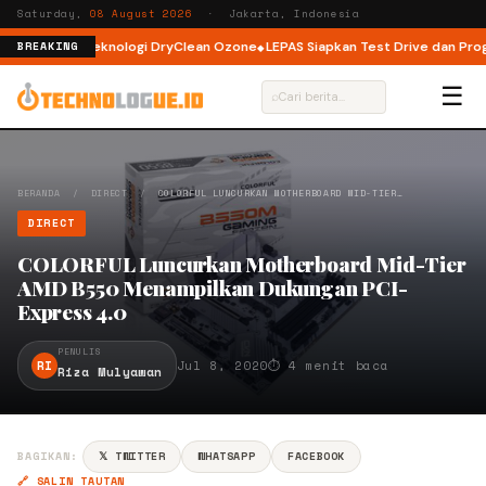
Saturday,
08 August 2026
· Jakarta, Indonesia
 dengan Teknologi DryClean Ozone
LEPAS Siapkan Test Drive dan Program 
BREAKING
☰
⌕
BERANDA
/
DIRECT
/
COLORFUL LUNCURKAN MOTHERBOARD MID-TIER…
DIRECT
COLORFUL Luncurkan Motherboard Mid-Tier
AMD B550 Menampilkan Dukungan PCI-
Express 4.0
PENULIS
RI
Jul 8, 2020
⏱ 4 menit baca
Riza Mulyawan
BAGIKAN:
𝕏 TWITTER
WHATSAPP
FACEBOOK
🔗 SALIN TAUTAN