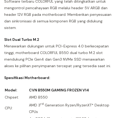
Software terbaru COLORFUL yang telah ditingkatkan untuk
mengontrol pencahayaan RGB melalui header 5V ARGB dan
header 12V RGB pada motherboard. Memberikan penyesuaian
dan sinkronisasi di semua komponen RGB yang didukung
sistem.
Slot Dual Turbo M.2
Menawarkan dukungan untuk PCI-Express 4.0 berkecepatan
tinggi, motherboard COLORFUL B550 dual turbo M.2 slot
mendukung PCIe Gen4 dan Gen3 NVMe SSD menawarkan
akses ke pilihan penyimpanan tercepat yang tersedia saat ini.
Spesifikasi Motherboard:
Model:
CVN B550M GAMING FROZEN V14
Chipset:
AMD B550
rd
AMD 3
Generation Ryzen/RyzenXT* Desktop
CPU:
CPUs