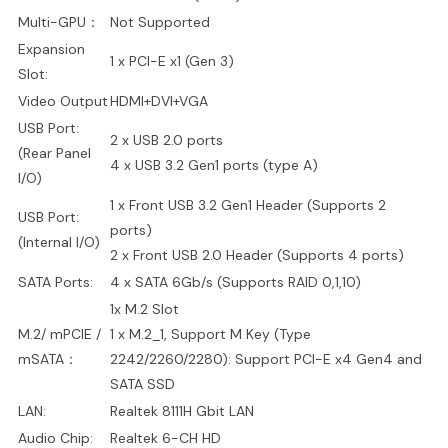
Multi-GPU：
Not Supported
Expansion
1 x PCI-E x1 (Gen 3)
Slot:
Video Output
HDMI+DVI+VGA
USB Port:
2 x USB 2.0 ports
(Rear Panel
4 x USB 3.2 Gen1 ports (type A)
I/O)
1 x Front USB 3.2 Gen1 Header (Supports 2
USB Port:
ports)
(Internal I/O)
2 x Front USB 2.0 Header (Supports 4 ports)
SATA Ports:
4 x SATA 6Gb/s (Supports RAID 0,1,10)
1x M.2 Slot
M.2/ mPCIE /
1 x M.2_1, Support M Key (Type
mSATA：
2242/2260/2280): Support PCI-E x4 Gen4 and
SATA SSD
LAN:
Realtek 8111H Gbit LAN
Audio Chip:
Realtek 6-CH HD