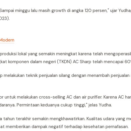
Sampai minggu lalu masih growth di angka 120 persen," ujar Yudha,
023).
 Modern
roduksi lokal yang semakin meningkat karena telah mengoperasik
 tingkat komponen dalam negeri (TKDN) AC Sharp telah mencapai 60
arp melakukan teknik penjualan silang dengan menambah penjualan 
r untuk melakukan cross-selling AC dan air purifier. Karena AC ha
aranya. Permintaan keduanya cukup tinggi," jelas Yudha.
pa tahun terakhir semakin mengkhawatirkan. Kualitas udara yang 
pat memberikan dampak negatif terhadap kesehatan pernafasan.