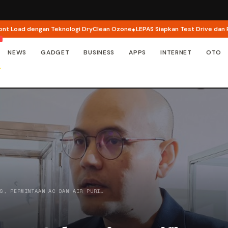
ad dengan Teknologi DryClean Ozone
LEPAS Siapkan Test Drive dan Program
NEWS
GADGET
BUSINESS
APPS
INTERNET
OTO
AS, PERMINTAAN AC DAN AIR PURI…