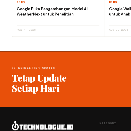
NEWS
NEWS
Google Buka Pengembangan Model AI
Google Wall
WeatherNext untuk Penelitian
untuk Anak
AUG 7, 2026
AUG 7, 2026
// NEWSLETTER GRATIS
Tetap Update
Setiap Hari
KATEGORI