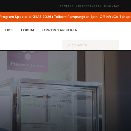
TENTANG KAMI
REDAKSI
IKLAN
KONTAK
 Spesial di GIIAS 2026
Telkom Rampungkan Spin-Off InfraCo Tahap 2, Infra
TIPS
FORUM
LOWONGAN KERJA
⌕