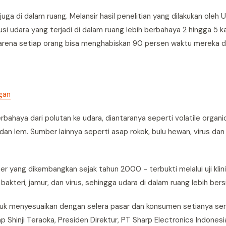
 juga di dalam ruang. Melansir hasil penelitian yang dilakukan oleh 
si udara yang terjadi di dalam ruang lebih berbahaya 2 hingga 5 ka
an karena setiap orang bisa menghabiskan 90 persen waktu mereka d
gan
bahaya dari polutan ke udara, diantaranya seperti volatile orga
n lem. Sumber lainnya seperti asap rokok, bulu hewan, virus dan
 yang dikembangkan sejak tahun 2000 - terbukti melalui uji klini
eri, jamur, dan virus, sehingga udara di dalam ruang lebih bersi
tuk menyesuaikan dengan selera pasar dan konsumen setianya se
hinji Teraoka, Presiden Direktur, PT Sharp Electronics Indonesi