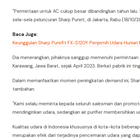
"Permintaan untuk AC cukup besar dibandingkan tahun lalu. 
sela-sela peluncuran Sharp Pureit, di Jakarta, Rabu (18/10/2
Baca Juga:
Keunggulan Sharp Purefit FX-S120Y Penjernih Udara Hunian
Dia menerangkan, pihaknya sanggup memenuhi permintaan p
Karawang, Jawa Barat, sejak April 2023. Berkat pabrik ini
Dalam memanfaatkan momen peningkatan
demand
ini, Sh
tambahan.
"Kami selalu meminta kepada seluruh
salesman
dan promoto
mendinginkan udara, sedangkan air purifier membersihkan ud
Kualitas udara di Indonesia khususnya di kota–kota bebera
merupakan efek dari terjadinya pencemaran udara yang da