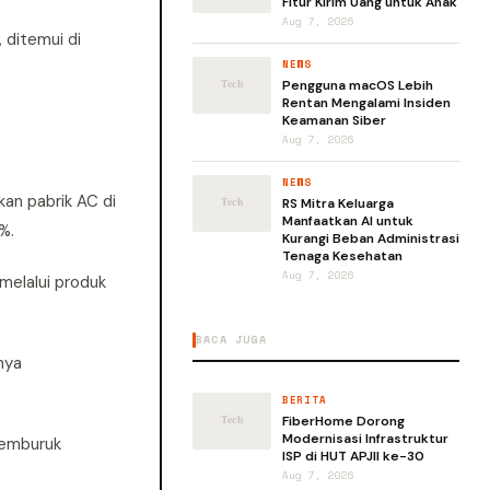
Fitur Kirim Uang untuk Anak
Aug 7, 2026
 ditemui di
NEWS
Pengguna macOS Lebih
Rentan Mengalami Insiden
Keamanan Siber
Aug 7, 2026
NEWS
an pabrik AC di
RS Mitra Keluarga
Manfaatkan AI untuk
%.
Kurangi Beban Administrasi
Tenaga Kesehatan
Aug 7, 2026
melalui produk
BACA JUGA
nya
BERITA
FiberHome Dorong
Modernisasi Infrastruktur
memburuk
ISP di HUT APJII ke-30
Aug 7, 2026