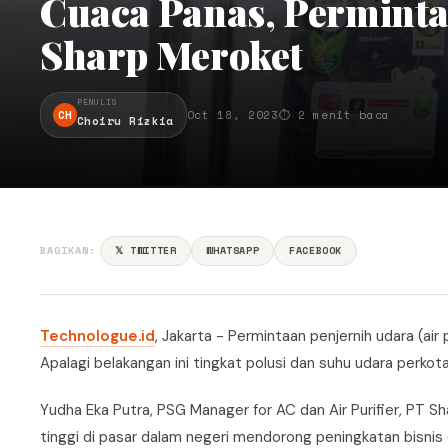
Cuaca Panas, Permintaa
Sharp Meroket
PENULIS
CH
Oct 18, 2023
⏱ 2 menit baca
Choiru Rizkia
BAGIKAN:
𝕏 TWITTER
WHATSAPP
FACEBOOK
Technologue.id
, Jakarta - Permintaan penjernih udara (air p
Apalagi belakangan ini tingkat polusi dan suhu udara perkot
Yudha Eka Putra, PSG Manager for AC dan Air Purifier, PT S
tinggi di pasar dalam negeri mendorong peningkatan bisnis 