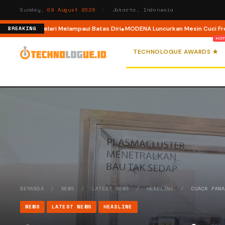
Sunday,
09 August 2026
· Jakarta, Indonesia
 Ajak Pelari Melampaui Batas Diri
MODENA Luncurkan Mesin Cuci Front Lo
BREAKING
TECHNOLOGUE AWARDS ★
BERANDA
/
NEWS
/
LATEST NEWS
/
HEADLINE
/
CUACA PAN
NEWS
LATEST NEWS
HEADLINE