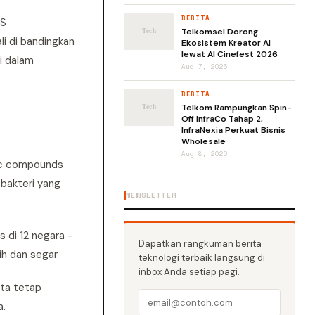
BERITA
US
Telkomsel Dorong
li di bandingkan
Ekosistem Kreator AI
lewat AI Cinefest 2026
i dalam
Aug 7, 2026
BERITA
Telkom Rampungkan Spin-
Off InfraCo Tahap 2,
InfraNexia Perkuat Bisnis
Wholesale
Aug 8, 2026
nic compounds
 bakteri yang
NEWSLETTER
s di 12 negara -
Dapatkan rangkuman berita
h dan segar.
teknologi terbaik langsung di
inbox Anda setiap pagi.
rta tetap
a.