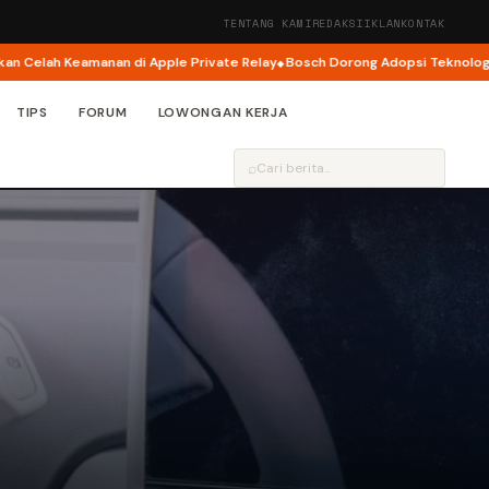
TENTANG KAMI
REDAKSI
IKLAN
KONTAK
lah Keamanan di Apple Private Relay
Bosch Dorong Adopsi Teknologi Kese
TIPS
FORUM
LOWONGAN KERJA
⌕