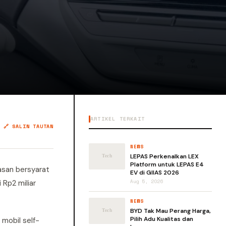
ARTIKEL TERKAIT
🔗 SALIN TAUTAN
NEWS
LEPAS Perkenalkan LEX
Platform untuk LEPAS E4
basan bersyarat
EV di GIIAS 2026
Rp2 miliar
Aug 5, 2026
NEWS
BYD Tak Mau Perang Harga,
Pilih Adu Kualitas dan
 mobil self-