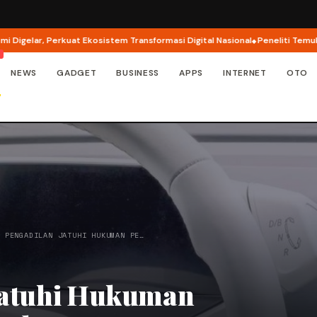
lar, Perkuat Ekosistem Transformasi Digital Nasional
Peneliti Temukan Ce
NEWS
GADGET
BUSINESS
APPS
INTERNET
OTO
, PENGADILAN JATUHI HUKUMAN PE…
 Jatuhi Hukuman