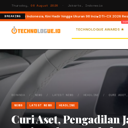
Thursday,
06 August 2026
· Jakarta, Indonesia
uncur di Indonesia, Kini Hadir hingga Ukuran 98 Inci
DTI-CX 2026 Resmi Dige
BREAKING
TECHNOLOGUE AWARDS ★
BERANDA
/
NEWS
/
LATEST NEWS
/
HEADLINE
/
CURI ASET
NEWS
LATEST NEWS
HEADLINE
Curi Aset, Pengadilan