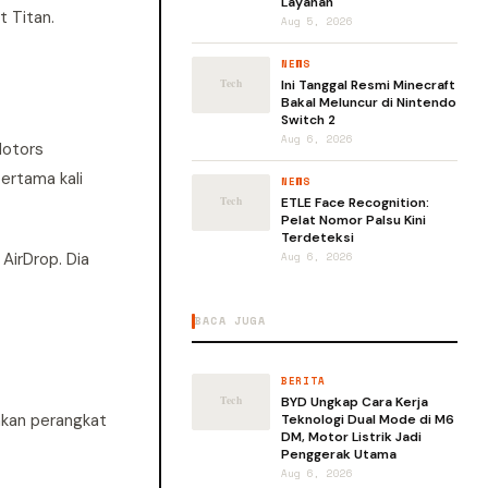
Layanan
t Titan.
Aug 5, 2026
NEWS
Ini Tanggal Resmi Minecraft
Bakal Meluncur di Nintendo
Switch 2
Aug 6, 2026
Motors
pertama kali
NEWS
ETLE Face Recognition:
Pelat Nomor Palsu Kini
Terdeteksi
AirDrop. Dia
Aug 6, 2026
BACA JUGA
BERITA
BYD Ungkap Cara Kerja
akan perangkat
Teknologi Dual Mode di M6
DM, Motor Listrik Jadi
Penggerak Utama
Aug 6, 2026