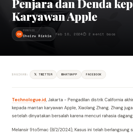
Penjara dan Denda ke
Karyawan Apple
PENULIS
CH
Feb 10, 2024
⏱ 2 menit baca
Choiru Rizkia
BAGIKAN:
𝕏 TWITTER
WHATSAPP
FACEBOOK
Technologue.id
, Jakarta - Pengadilan distrik California 
kepada mantan karyawan Apple, Xiaolang Zhang. Zhang juga 
setelah dinyatakan bersalah karena mencuri rahasia dagang
Melansir 9to5mac (8/2/2024), Kasus ini telah berlangsung s