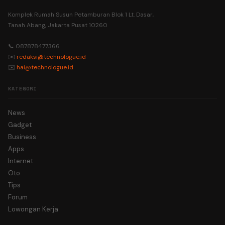
Komplek Rumah Susun Petamburan Blok 1 Lt. Dasar,
Tanah Abang, Jakarta Pusat 10260
📞 087878477366
✉️
redaksi@technologue.id
✉️
hai@technologue.id
KATEGORI
News
Gadget
Business
Apps
Internet
Oto
Tips
Forum
Lowongan Kerja