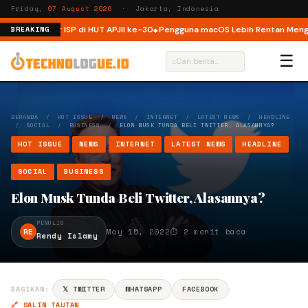
Friday,
07 August 2026
· Jakarta, Indonesia
frastruktur ISP di HUT APJII ke-30
Pengguna macOS Lebih Rentan Mengala
BREAKING
☰
⌕
BERANDA
/
HOT ISSUE
/
NEWS
/
INTERNET
/
LATEST NEWS
/
HEADLINE
/
SOCIAL
/
BUSINESS
/
ELON MUSK TUNDA BELI TWITTER, ALASANNYA?
HOT ISSUE
NEWS
INTERNET
LATEST NEWS
HEADLINE
SOCIAL
BUSINESS
Elon Musk Tunda Beli Twitter, Alasannya?
PENULIS
RE
May 15, 2022
⏱ 2 menit baca
Rendy Islamy
BAGIKAN:
𝕏 TWITTER
WHATSAPP
FACEBOOK
🔗 SALIN TAUTAN