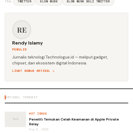
TAG:
TWITTER
ELON MUSK
ELON MUSK BELI TWITTER
RE
Rendy Islamy
PENULIS
Jurnalis teknologi Technologue.id — meliput gadget,
chipset, dan ekosistem digital Indonesia.
LIHAT SEMUA ARTIKEL →
ARTIKEL TERKAIT
HOT ISSUE
Peneliti Temukan Celah Keamanan di Apple Private
Relay
Aug 6, 2026