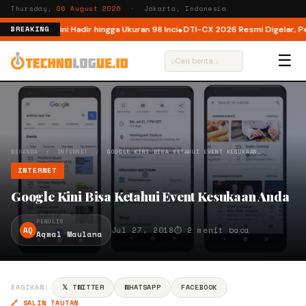
Thursday,
06 August 2026
· Jakarta, Indonesia
ndonesia, Kini Hadir hingga Ukuran 98 Inci
DTI-CX 2026 Resmi Digelar, Perku
BREAKING
☰
⌕
BERANDA
/
INTERNET
/
GOOGLE KINI BISA KETAHUI EVENT KESUKAAN…
INTERNET
Google Kini Bisa Ketahui Event Kesukaan Anda
PENULIS
AQ
Jul 27, 2018
⏱ 2 menit baca
Aqmal Maulana
BAGIKAN:
𝕏 TWITTER
WHATSAPP
FACEBOOK
🔗 SALIN TAUTAN