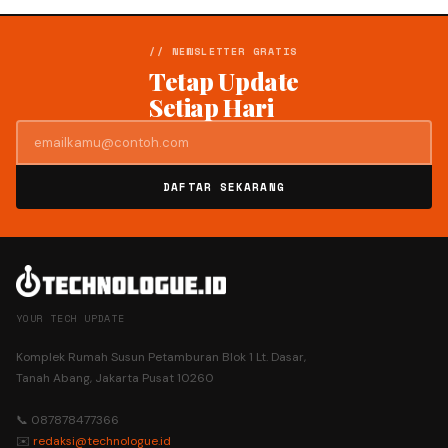
// NEWSLETTER GRATIS
Tetap Update
Setiap Hari
DAFTAR SEKARANG
YOUR TECH UPDATE
Komplek Rumah Susun Petamburan Blok 1 Lt. Dasar,
Tanah Abang, Jakarta Pusat 10260
📞 087878477366
✉️
redaksi@technologue.id