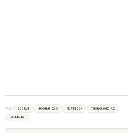
TAG:
GOOGLE
GOOGLE I/O
NOTEBOOK
TEKNOLOGI AI
TAILWIND