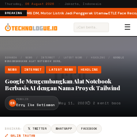
Thursday,
06 August 2026
· Jakarta, Indonesia
ual Mode di M6 DM, Motor Listrik Jadi Penggerak Utama
ETLE Face Recognit
BREAKING
☰
⌕
BERANDA
/
NEWS
/
INTERNET
/
LATEST NEWS
/
HEADLINE
/
GOOGLE
MENGEMBANGKAN ALAT NOTEBOOK BERB…
NEWS
INTERNET
LATEST NEWS
HEADLINE
Google Mengembangkan Alat Notebook
Berbasis AI dengan Nama Proyek Tailwind
PENULIS
ER
May 11, 2023
⏱ 2 menit baca
Erry Ike Setiawan
BAGIKAN:
𝕏 TWITTER
WHATSAPP
FACEBOOK
🔗 SALIN TAUTAN