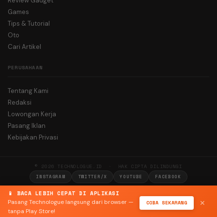
Review Gadget
Games
Tips & Tutorial
Oto
Cari Artikel
PERUSAHAAN
Tentang Kami
Redaksi
Lowongan Kerja
Pasang Iklan
Kebijakan Privasi
© 2026 TECHNOLOGUE.ID · HAK CIPTA DILINDUNGI
INSTAGRAM
TWITTER/X
YOUTUBE
FACEBOOK
📱 BACA LEBIH CEPAT DI APLIKASI
Pasang Technologue langsung dari browser —
COBA SEKARANG
✕
tanpa Play Store!