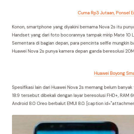
Cuma Rp3 Jutaan, Ponsel E
Konon, smartphone yang diyakini bernama Nova 2s itu punya s
Handset yang dari foto bocorannya tampak mirip Mate 10 L
Sementara di bagian depan, para pencinta selfie mungkin 
Huawei Nova 2s punya kamera depan ganda beresolusi 20M
Huawei Boyong Sma
Spesifikasi lain dari Huawei Nova 2s memang belum banyak 
18:9 tersebut dibekali dengan layar beresolusi FHD+, RAM 6
Android 8.0 Oreo berbalut EMUI 8.0. [caption id="attachme