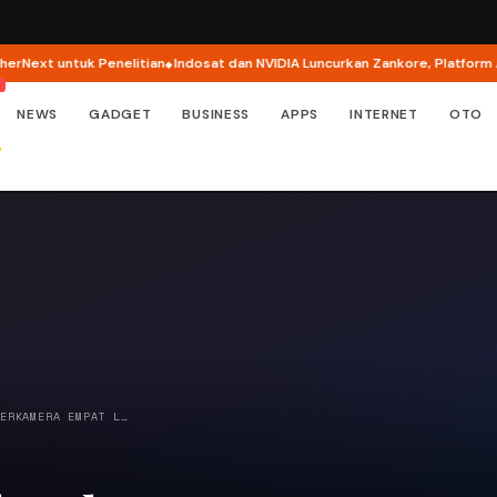
untuk Penelitian
Indosat dan NVIDIA Luncurkan Zankore, Platform AI Raksa
NEWS
GADGET
BUSINESS
APPS
INTERNET
OTO
BERKAMERA EMPAT L…