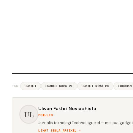
TAG:
HUAWEI
HUAWEI NOVA 2I
HUAWEI NOVA 2S
BOCORAN
Ulwan Fakhri Noviadhista
UL
PENULIS
Jurnalis teknologi Technologue.id — meliput gadget,
LIHAT SEMUA ARTIKEL →