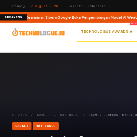
Friday,
07 August 2026
· Jakarta, Indonesia
nsiden Keamanan Siber
Google Buka Pengembangan Model AI WeatherNext 
BREAKING
TECHNOLOGUE AWARDS ★
BERANDA
/
GADGET
/
HOT ISSUE
/
HUAWEI SIAPKAN PONSEL 
GADGET
HOT ISSUE