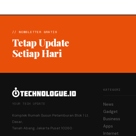
// NEWSLETTER GRATIS
Tetap Update
Setiap Hari
KATEGORI
YOUR TECH UPDATE
News
Gadget
Komplek Rumah Susun Petamburan Blok 1 Lt.
Business
Dasar,
Apps
Tanah Abang, Jakarta Pusat 10260
Internet