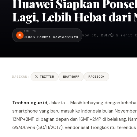
Huawei Siapkan Ponse
Lagi, Lebih Hebat dari 
PENULIS
UL
Nov 30, 2017
⏱ 2 menit b
Ulwan Fakhri Noviadhista
BAGIKAN:
𝕏 TWITTER
WHATSAPP
FACEBOOK
Technologue.id
, Jakarta – Masih kebayang dengan keheb
smartphone yang baru masuk ke Indonesia bulan November ini
13MP+2MP di bagian depan dan 16MP+2MP di belakang. Namun,
GSMArena
(30/11/2017), vendor asal Tiongkok itu terendus 