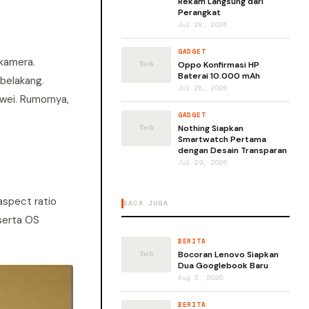
Rekam Langsung dari
Perangkat
Jul 28, 2026
GADGET
 kamera.
Oppo Konfirmasi HP
Baterai 10.000 mAh
belakang.
Jul 28, 2026
wei. Rumornya,
GADGET
Nothing Siapkan
Smartwatch Pertama
dengan Desain Transparan
Jul 29, 2026
aspect ratio
BACA JUGA
 serta OS
BERITA
Bocoran Lenovo Siapkan
Dua Googlebook Baru
Aug 3, 2026
BERITA