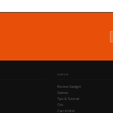
KONTEN
Review Gadget
Games
Tips & Tutorial
Oto
Cari Artikel