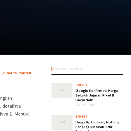
ARTIKEL TERKAIT
🔗 SALIN TAUTAN
GADGET
Google Konfirmasi Harga
Seluruh Jajaran Pixel 11
ingkan
Bakal Naik
, detailnya
Jul 27, 2026
ova 2i. Menukil
GADGET
Harga Rp1 Jutaan, Nothing
Ear (3a) Dibekali Fitur