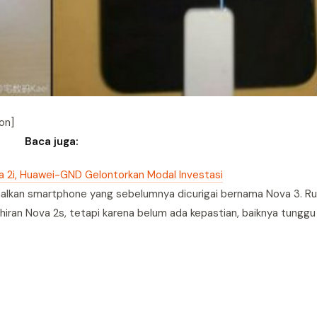
on]
Baca juga:
 2i, Huawei-GND Gelontorkan Modal Investasi
enalkan smartphone yang sebelumnya dicurigai bernama Nova 3. R
iran Nova 2s, tetapi karena belum ada kepastian, baiknya tunggu 