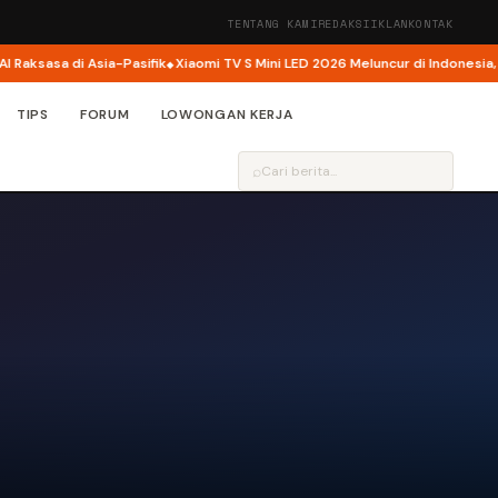
TENTANG KAMI
REDAKSI
IKLAN
KONTAK
sa di Asia-Pasifik
Xiaomi TV S Mini LED 2026 Meluncur di Indonesia, Kini Had
TIPS
FORUM
LOWONGAN KERJA
⌕